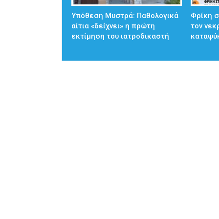
Υπόθεση Μυστρά: Παθολογικά
Φρίκη 
αίτια «δείχνει» η πρώτη
τον νεκ
εκτίμηση του ιατροδικαστή
καταψύκ