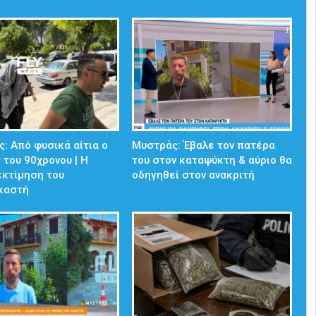
: Από φυσικά αίτια ο
Μυστράς: Έβαλε τον πατέρα
 του 90χρονου | Η
του στον καταψύκτη & αύριο θα
εκτίμηση του
οδηγηθεί στον ανακριτή
ικαστή