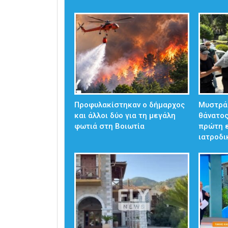
Προφυλακίστηκαν ο δήμαρχος
Μυστράς
και άλλοι δύο για τη μεγάλη
θάνατος
φωτιά στη Βοιωτία
πρώτη 
ιατροδ