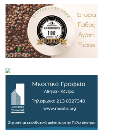
.
..
…