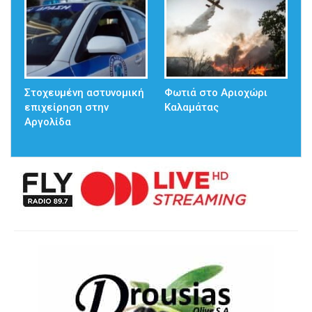
Στοχευμένη αστυνομική
Φωτιά στο Αριοχώρι
επιχείρηση στην
Καλαμάτας
Αργολίδα