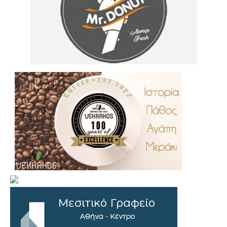
.
..
…