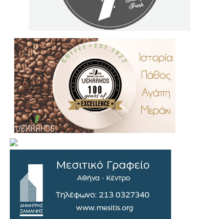
.
..
…