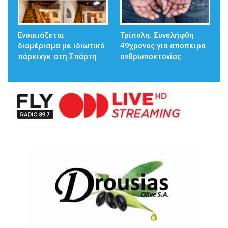
Ενοικιάζεται
Τρίπολη: Συνελήφθη
διαμέρισμα με ιδιωτικό
49χρονος για απόπειρα
πάρκινγκ στη Σπάρτη
ανθρωποκτονίας