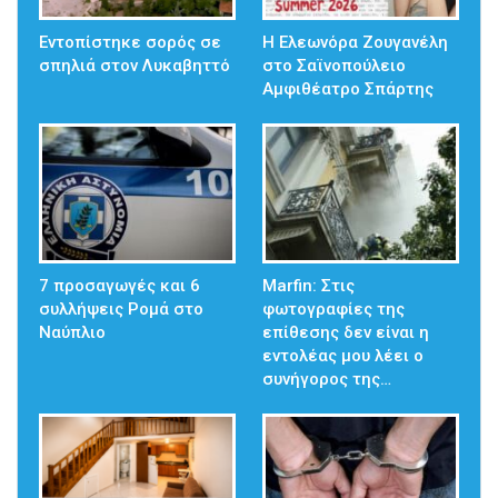
Εντοπίστηκε σορός σε
Η Ελεωνόρα Ζουγανέλη
σπηλιά στον Λυκαβηττό
στο Σαϊνοπούλειο
Αμφιθέατρο Σπάρτης
7 προσαγωγές και 6
Marfin: Στις
συλλήψεις Ρομά στο
φωτογραφίες της
Ναύπλιο
επίθεσης δεν είναι η
εντολέας μου λέει ο
συνήγορος της…