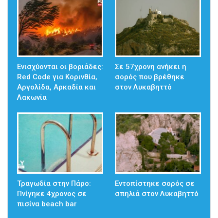
Ενισχύονται οι βοριάδες:
Σε 57χρονη ανήκει η
Red Code για Κορινθία,
σορός που βρέθηκε
Αργολίδα, Αρκαδία και
στον Λυκαβηττό
Λακωνία
Τραγωδία στην Πάρο:
Εντοπίστηκε σορός σε
Πνίγηκε 4χρονος σε
σπηλιά στον Λυκαβηττό
πισίνα beach bar