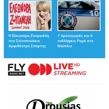
Η Ελεωνόρα Ζουγανέλη
7 προσαγωγές και 6
στο Σαϊνοπούλειο
συλλήψεις Ρομά στο
Αμφιθέατρο Σπάρτης
Ναύπλιο