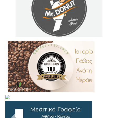
.
..
…