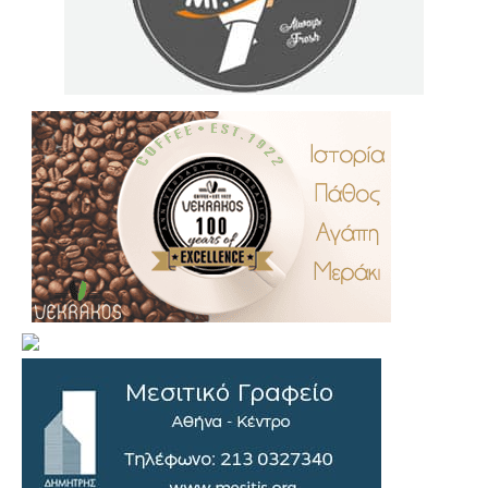
.
..
…