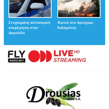
Στοχευμένη αστυνομική
Φωτιά στο Αριοχώρι
επιχείρηση στην
Καλαμάτας
Αργολίδα