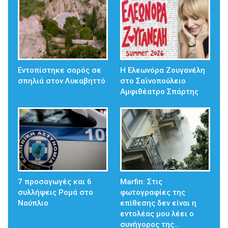
Εντοπίστηκε σορός σε
Η Ελεωνόρα Ζουγανέλη
σπηλιά στον Λυκαβηττό
στο Σαϊνοπούλειο
Αμφιθέατρο Σπάρτης
7 προσαγωγές και 6
Marfin: Στις
συλλήψεις Ρομά στο
φωτογραφίες της
Ναύπλιο
επίθεσης δεν είναι η
εντολέας μου λέει ο
συνήγορος της…