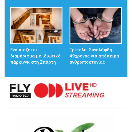
Ενοικιάζεται
Τρίπολη: Συνελήφθη
διαμέρισμα με ιδιωτικό
49χρονος για απόπειρα
πάρκινγκ στη Σπάρτη
ανθρωποκτονίας