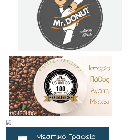
.
..
…