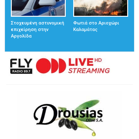
Στοχευμένη αστυνομική
Φωτιά στο Αριοχώρι
επιχείρηση στην
Καλαμάτας
Αργολίδα