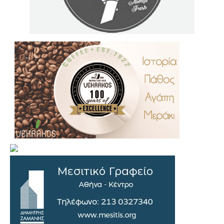
.
..
…