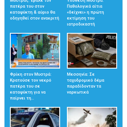
Μυστράς: Έβαλε τον
Υπόθεση Μυστρά:
πατέρα του στον
Παθολογικά αίτια
καταψύκτη & αύριο θα
«δείχνει» η πρώτη
οδηγηθεί στον ανακριτή
εκτίμηση του
ιατροδικαστή
Φρίκη στον Μυστρά:
Μεσσηνία: Σε
Κρατούσε τον νεκρό
ταχυδρομικό δέμα
πατέρα του σε
παραδίδονταν τα
καταψύκτη για να
ναρκωτικά
παίρνει τη…