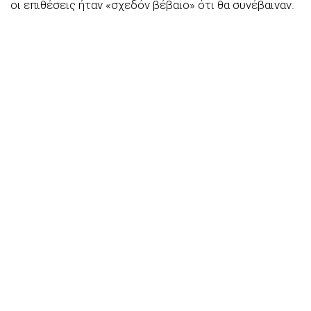
οι επιθέσεις ήταν «σχεδόν βέβαιο» ότι θα συνέβαιναν.