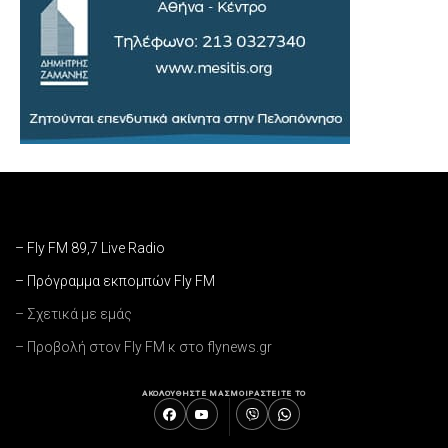
– Fly FM 89,7 Live Radio
– Πρόγραμμα εκπομπών Fly FM
– Σχετικά με εμάς
– Προβολή στον Fly FM κ στο flynews.gr
ΑΚΟΛΟΥΘΗΣΤΕ ΜΑΣ
ΜΟΙΡΑΣΤΕΙΤΕ ΤΟ