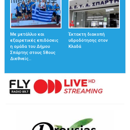
Με μετάλλιο και
Έκτακτη διακοπή
εξαιρετικές επιδόσεις
υδροδότησης στον
η ομάδα του Δήμου
Κλαδά
Σπάρτης στους 58ους
Διεθνείς…