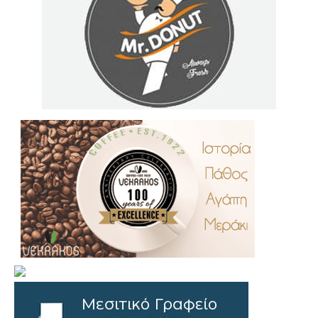
.
..
…