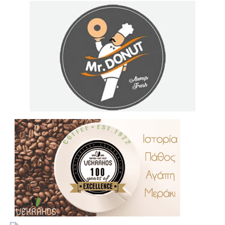
.
..
…