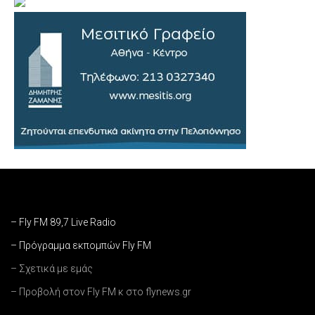
– Fly FM 89,7 Live Radio
– Πρόγραμμα εκπομπών Fly FM
– Σχετικά με εμάς
– Προβολή στον Fly FM κ στο flynews.gr