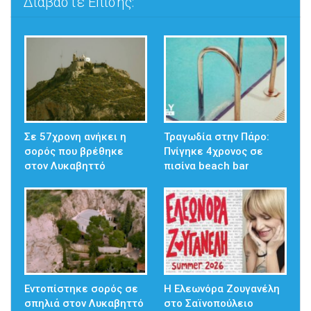
Διαβάστε Επίσης:
Σε 57χρονη ανήκει η
Τραγωδία στην Πάρο:
σορός που βρέθηκε
Πνίγηκε 4χρονος σε
στον Λυκαβηττό
πισίνα beach bar
Εντοπίστηκε σορός σε
Η Ελεωνόρα Ζουγανέλη
σπηλιά στον Λυκαβηττό
στο Σαϊνοπούλειο