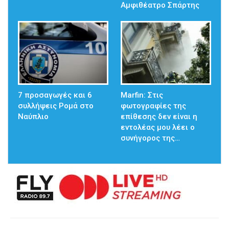
Αμφιθέατρο Σπάρτης
7 προσαγωγές και 6
Marfin: Στις
συλλήψεις Ρομά στο
φωτογραφίες της
Ναύπλιο
επίθεσης δεν είναι η
εντολέας μου λέει ο
συνήγορος της…