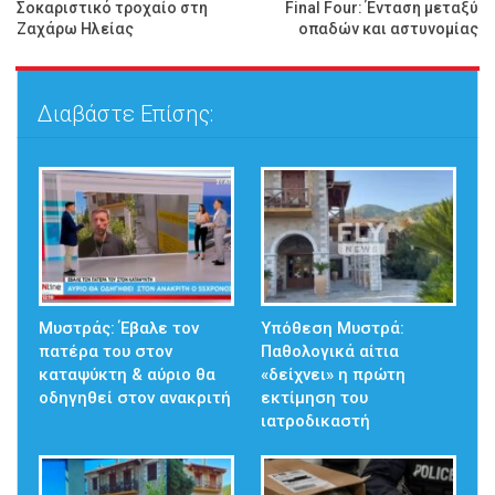
Σοκαριστικό τροχαίο στη
Final Four: Ένταση μεταξύ
Ζαχάρω Ηλείας
οπαδών και αστυνομίας
Διαβάστε Επίσης:
Μυστράς: Έβαλε τον
Υπόθεση Μυστρά:
πατέρα του στον
Παθολογικά αίτια
καταψύκτη & αύριο θα
«δείχνει» η πρώτη
οδηγηθεί στον ανακριτή
εκτίμηση του
ιατροδικαστή