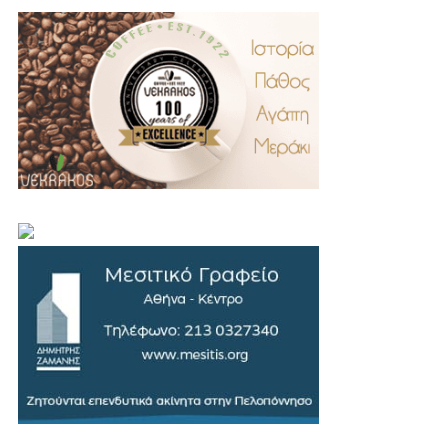
.
..
…