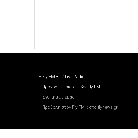
– Fly FM 89,7 Live Radio
– Πρόγραμμα εκπομπών Fly FM
– Σχετικά με εμάς
– Προβολή στον Fly FM κ στο flynews.gr