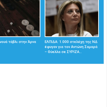
νουά τάβλι στην Άρνα
ΕΛΠΙΔΑ: 1.000 στελέχη της ΝΔ
έφυγαν για τον Αντώνη Σαμαρά
– Θύελλα σε ΣΥΡΙΖΑ…