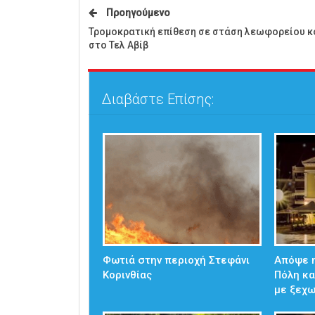
Προηγούμενο
Τρομοκρατική επίθεση σε στάση λεωφορείου κ
στο Τελ Αβίβ
Διαβάστε Επίσης:
Φωτιά στην περιοχή Στεφάνι
Απόψε η
Κορινθίας
Πόλη κα
με ξεχ