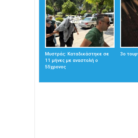
Μυστράς: Καταδικάστηκε σε
3ο τουρ
11 μήνες με αναστολή ο
55χρονος