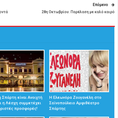
Επόμενο
οντά
28η Οκτωβρίου: Παρέλαση με καλό καιρό
 Σπάρτη είναι Ανοιχτή
Η Ελεωνόρα Ζουγανέλη στο
ι η Λέσχη συμμετέχει
Σαϊνοπούλειο Αμφιθέατρο
ωριστές προσφορές!
Σπάρτης