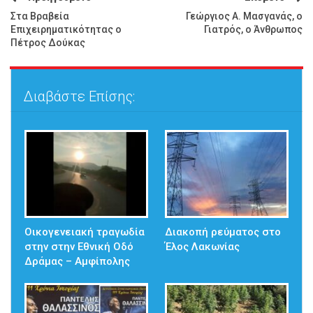
Στα Βραβεία
Γεώργιος Α. Μασγανάς, ο
Επιχειρηματικότητας ο
Γιατρός, ο Άνθρωπος
Πέτρος Δούκας
Διαβάστε Επίσης:
Οικογενειακή τραγωδία
Διακοπή ρεύματος στο
στην στην Εθνική Οδό
Έλος Λακωνίας
Δράμας – Αμφίπολης