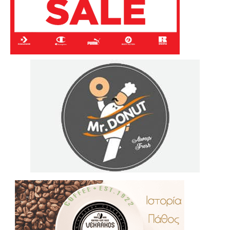
.
..
…