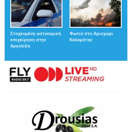
Στοχευμένη αστυνομική
Φωτιά στο Αριοχώρι
επιχείρηση στην
Καλαμάτας
Αργολίδα