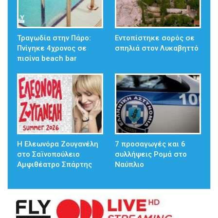
Τραγωδία στην Πάρο:
Εντοπίστηκε σορός σε
Πνίγηκε 4χρονος σε
σπηλιά στον Λυκαβηττό
πισίνα beach bar
Η Ελεωνόρα Ζουγανέλη
7 προσαγωγές και 6
στο Σαϊνοπούλειο
συλλήψεις Ρομά στο
Αμφιθέατρο Σπάρτης
Ναύπλιο