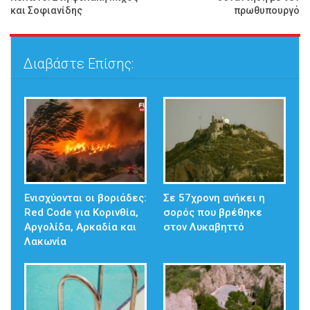
και Σοφιανίδης
πρωθυπουργό
Διαβάστε Επίσης:
Ενισχύονται οι βοριάδες:
Σε 57χρονη ανήκει η
Red Code για Κορινθία,
σορός που βρέθηκε
Αργολίδα, Αρκαδία και
στον Λυκαβηττό
Λακωνία