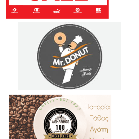
.
..
…