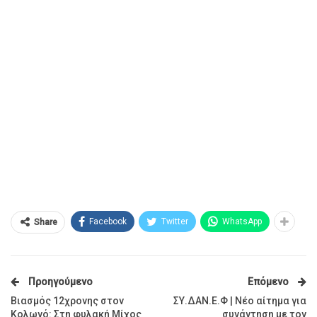
Facebook
Twitter
WhatsApp
Share
Προηγούμενο
Επόμενο
Βιασμός 12χρονης στον
ΣΥ.ΔΑΝ.Ε.Φ | Νέο αίτημα για
Κολωνό: Στη φυλακή Μίχος
συνάντηση με τον