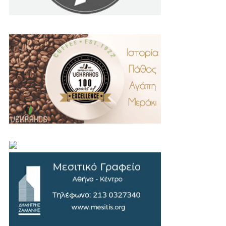
.
..
…