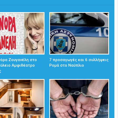
νόρα Ζουγανέλη στο
7 προσαγωγές και 6 συλλήψεις
ούλειο Αμφιθέατρο
Ρομά στο Ναύπλιο
ς