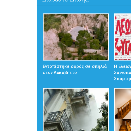
Εντοπίστηκε σορός σε σπηλιά
Η Ελεω
στον Λυκαβηττό
Σαϊνοπ
Σπάρτη