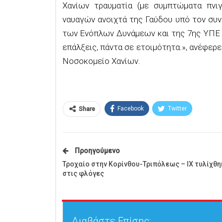
Χανίων τραυματία (με συμπτώματα πνιγ
ναυαγών ανοιχτά της Γαύδου υπό τον συν
των Ενόπλων Δυνάμεων και της 7ης ΥΠΕ 
επάλξεις, πάντα σε ετοιμότητα.», ανέφερ
Νοσοκομείο Χανίων.
Facebook
Twitter
Share
Προηγούμενο
Τροχαίο στην Κορίνθου-Τριπόλεως – ΙΧ τυλίχθη
στις φλόγες
Διαβάστε Επίσης: