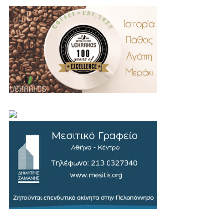
.
..
…