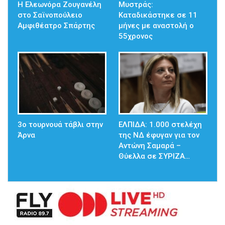
Η Ελεωνόρα Ζουγανέλη
Μυστράς:
στο Σαϊνοπούλειο
Καταδικάστηκε σε 11
Αμφιθέατρο Σπάρτης
μήνες με αναστολή ο
55χρονος
3ο τουρνουά τάβλι στην
ΕΛΠΙΔΑ: 1.000 στελέχη
Άρνα
της ΝΔ έφυγαν για τον
Αντώνη Σαμαρά –
Θύελλα σε ΣΥΡΙΖΑ…