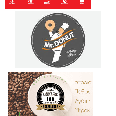
.
..
…