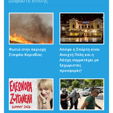
Διαβάστε Επίσης:
Φωτιά στην περιοχή
Απόψε η Σπάρτη είναι
Στεφάνι Κορινθίας
Ανοιχτή Πόλη και η
Λέσχη συμμετέχει με
ξεχωριστές
προσφορές!