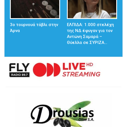
3ο τουρνουά τάβλι στην
ΕΛΠΙΔΑ: 1.000 στελέχη
Άρνα
της ΝΔ έφυγαν για τον
Αντώνη Σαμαρά –
Θύελλα σε ΣΥΡΙΖΑ…