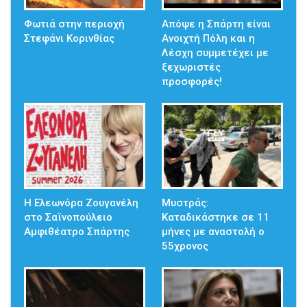
Φωτιά στην περιοχή
Απόψε η Σπάρτη είναι
Στεφάνι Κορινθίας
Ανοιχτή Πόλη και η
Λέσχη συμμετέχει με
ξεχωριστές
προσφορές!
Η Ελεωνόρα Ζουγανέλη
Μυστράς:
στο Σαϊνοπούλειο
Καταδικάστηκε σε 11
Αμφιθέατρο Σπάρτης
μήνες με αναστολή ο
55χρονος