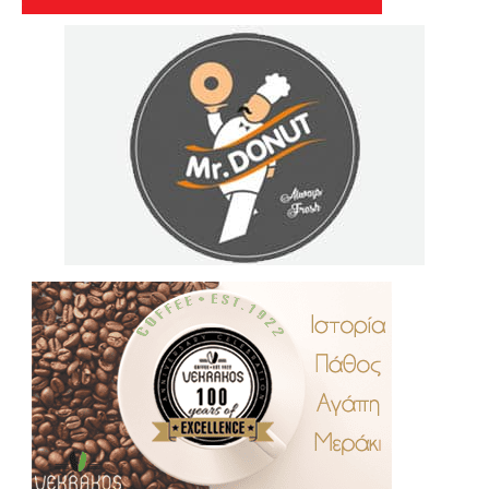
.
..
…