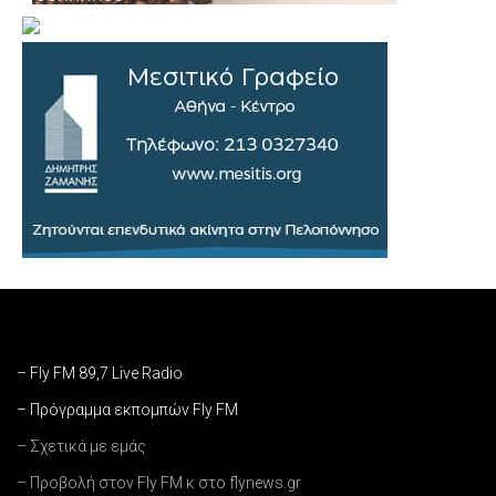
– Fly FM 89,7 Live Radio
– Πρόγραμμα εκπομπών Fly FM
– Σχετικά με εμάς
– Προβολή στον Fly FM κ στο flynews.gr