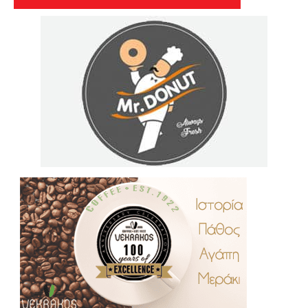
.
..
…