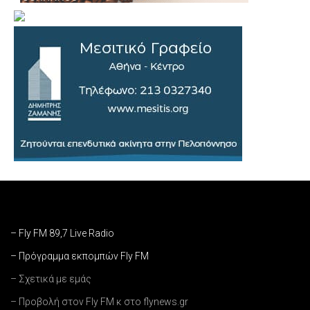
– Fly FM 89,7 Live Radio
– Πρόγραμμα εκπομπών Fly FM
– Σχετικά με εμάς
– Προβολή στον Fly FM κ στο flynews.gr