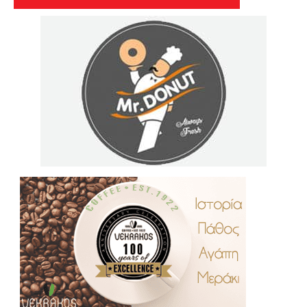
.
..
…