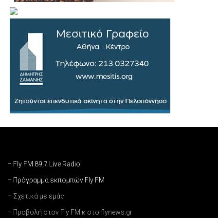
– Fly FM 89,7 Live Radio
– Πρόγραμμα εκπομπών Fly FM
– Σχετικά με εμάς
– Προβολή στον Fly FM κ στο flynews.gr