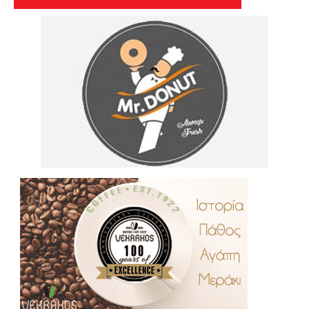
.
..
…