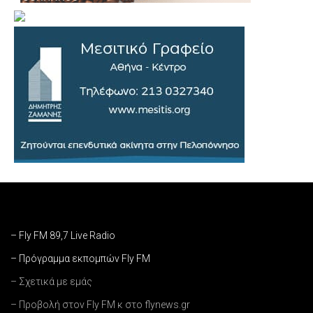
– Fly FM 89,7 Live Radio
– Πρόγραμμα εκπομπών Fly FM
– Σχετικά με εμάς
– Προβολή στον Fly FM κ στο flynews.gr