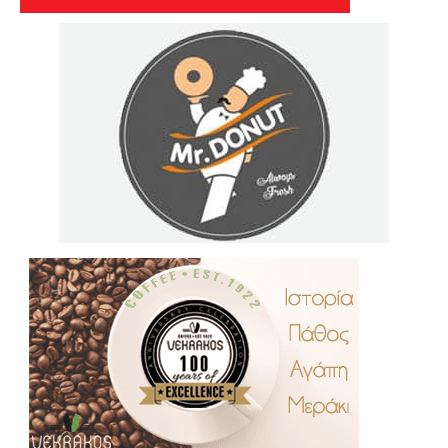
.
..
…