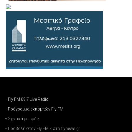
– Fly FM 89,7 Live Radio
– Πρόγραμμα εκπομπών Fly FM
– Σχετικά με εμάς
– Προβολή στον Fly FM κ στο flynews.gr