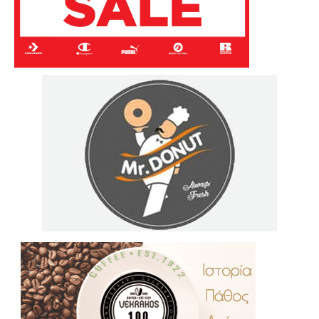
.
..
…