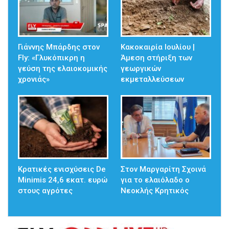
Γιάννης Μπάρδης στον
Κακοκαιρία Ιουλίου |
Fly: «Γλυκόπικρη η
Άμεση στήριξη των
γεύση της ελαιοκομικής
γεωργικών
χρονιάς»
εκμεταλλεύσεων
Κρατικές ενισχύσεις De
Στον Μαργαρίτη Σχοινά
Minimis 24,6 εκατ. ευρώ
για το ελαιόλαδο ο
στους αγρότες
Νεοκλής Κρητικός