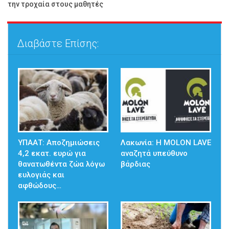
την τροχαία στους μαθητές
Διαβάστε Επίσης:
ΥΠΑΑΤ: Αποζημιώσεις
Λακωνία: Η MOLON LAVE
4,2 εκατ. ευρώ για
αναζητά υπεύθυνο
θανατωθέντα ζώα λόγω
βάρδιας
ευλογιάς και
αφθώδους…