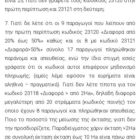
είναι 23; Γιατί δεν γράφετε τους κωδικούς 23120 στην
πρώτη περίπτωση και 23121 στη δεύτερη;
7. Γιατί δε λέτε ότι οι 9 παραγωγοί που λείπουν από
την πρώτη περίπτωση κωδικός 23120 «Διαφορά από
20% έως 50%» καθώς και οι 8 με κωδικό 23121
«Διαφορά>50%» σύνολο 17 παραγωγοί πληρώθηκαν
παράνομα και απευθείας, ενώ την ίδια στιγμή εσείς
γράφατε ότι οι κωδικοί αυτοί επιφέρουν μηδενισμό
πληρωμής; (εμείς λέμε εφόσον τα ευρήματα είναι
αληθινά – πραγματικά). Γιατί δεν λέτε τίποτα για τον
κωδικό 23118 «Διαφορά > από 2Ha», δηλαδή διαφορά
μεγαλύτερη από 20 στρέμματα (κωδικός ποινής) τον
οποίο έχουν 8 παραγωγοί και πληρώθηκαν απευθείας;
Ποιο το ποσοστό της μείωσης της έκτασης, γιατί δεν
την προσδιορίζετε; Παραδείγματος χάριν έκταση >2Ha
σε συνολική έκταση έκταση έως 10 Ha είναι πάνω από