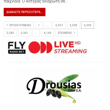
παιχνίδια. Ο Αστέρας Βλαχιώτη σε…
ΔΙΑΒΆΣΤΕ ΠΕΡΙΣΣΌΤΕΡΑ...
ΠΡΟΗΓΟΎΜΕΝΟ
1
…
3,337
3,338
3,339
3,340
3,341
…
4,149
ΕΠΌΜΕΝΟ