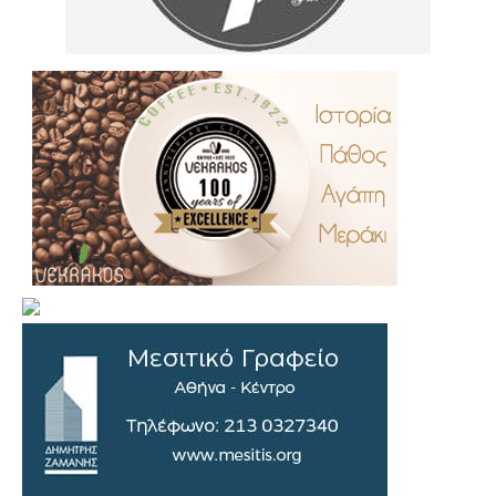
.
..
…