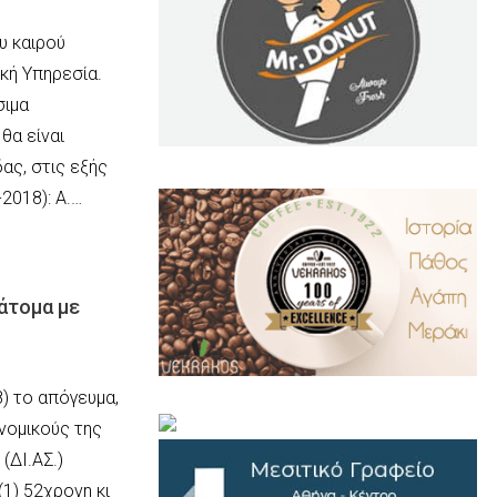
υ καιρού
κή Υπηρεσία.
σιμα
θα είναι
ας, στις εξής
.
..
2018): Α.…
άτομα με
…
) το απόγευμα,
νομικούς της
(ΔΙ.ΑΣ.)
(1) 52χρονη κι