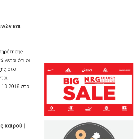
ινών και
υπηρέτησης
ώνεται ότι οι
χής στο
νται
0.2018 στα
 καιρού |