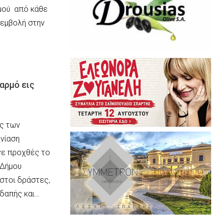
μού από κάθε
ρεμβολή στην
δαρμό εις
ες των
χνίαση
ινε προχθές το
 Δήμου
ωστοι δράστες,
εδαπής και…