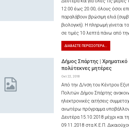
Δευτέρα και για όλες τις μέρες
12.00 έως 20.00, όλους όσοι επ
παραλάβουν βρώσιμη ελιά (συμβα
βιολογική). Η πληρωμή γίνεται τ
σε τιμές 10 λεπτά πάνω από τη
ΔΙΑΒΆΣΤΕ ΠΕΡΙΣΣΌΤΕΡΑ...
Δήμος Σπάρτης | Χρηματικό
πολύτεκνες μητέρες
Οκτ 22, 2018
Από την Δ/νση του Κέντρου Εξ
Πολιτών Δήμου Σπάρτης ανακοιν
ηλεκτρονικές αιτήσεις συμμετο
ανωτέρω πρόγραμμα υποβάλλον
Δευτέρα 15.10.2018 μέχρι και 
09.11.2018 στα Κ.Ε.Π. Δικαιούχο