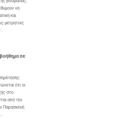
 της βδομάδας,
ιθυμούν να
τική και
οις μετρητοίς
ν…
 βοήθημα σε
υπηρέτησης
ώνεται ότι οι
χής στο
ται από την
την Παρασκευή
ι…