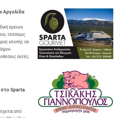
ην Αργολίδα
δική έρευνα
ίου, τέσσερις
ιρας κλοπής σε
 Δήμου
ποθέσεις αυτές,
 στο Sparta
δέχεται από