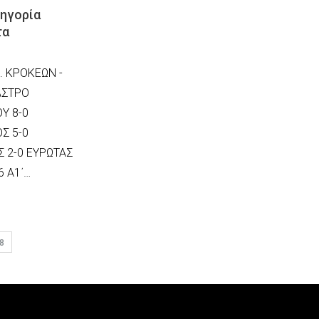
τηγορία
τα
Ο. ΚΡΟΚΕΩΝ -
ΑΣΤΡΟ
Υ 8-0
Σ 5-0
 2-0 ΕΥΡΩΤΑΣ
6 Α1΄…
8