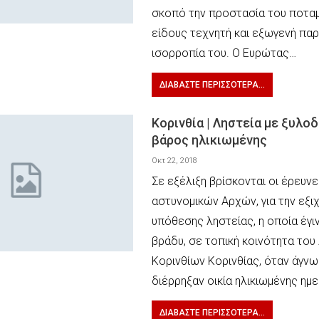
σκοπό την προστασία του ποτα
είδους τεχνητή και εξωγενή πα
ισορροπία του. Ο Ευρώτας…
ΔΙΑΒΆΣΤΕ ΠΕΡΙΣΣΌΤΕΡΑ...
Κορινθία | Ληστεία με ξυλο
βάρος ηλικιωμένης
Οκτ 22, 2018
Σε εξέλιξη βρίσκονται οι έρευν
αστυνομικών Αρχών, για την εξι
υπόθεσης ληστείας, η οποία έγ
βράδυ, σε τοπική κοινότητα του
Κορινθίων Κορινθίας, όταν άγν
διέρρηξαν οικία ηλικιωμένης ημ
ΔΙΑΒΆΣΤΕ ΠΕΡΙΣΣΌΤΕΡΑ...