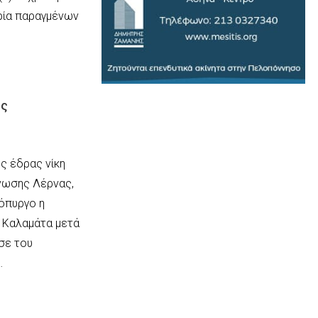
ορία παραγμένων
ης
ός έδρας νίκη
νωσης Λέρνας,
όπυργο η
 Καλαμάτα μετά
σε του
…