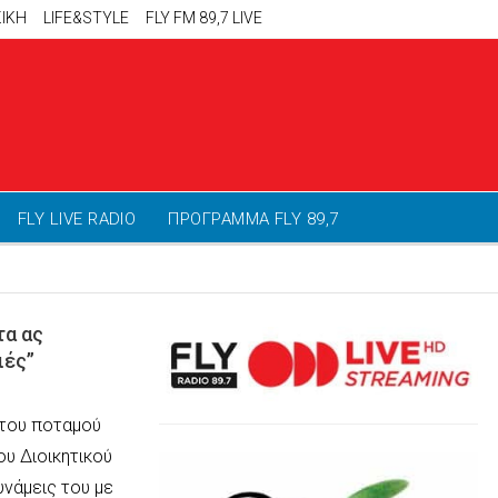
ΙΚΗ
LIFE&STYLE
FLY FM 89,7 LIVE
FLY LIVE RADIO
ΠΡΟΓΡΑΜΜΑ FLY 89,7
τα ας
ιές”
του ποταμού
ου Διοικητικού
υνάμεις του με