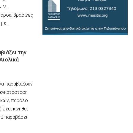
Ν.Μ.
ναρου, βραδινές
 με…
βιάζει την
 Αιολικά
 να παραβιάζουν
ν εγκατάσταση
άρκων, παρόλο
 έχει κινηθεί
επί παραβάσει