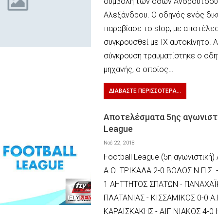
συμβολή των οδών Ανδρούτσου
Αλεξάνδρου. Ο οδηγός ενός δι
παραβίασε το stop, με αποτέλε
συγκρουσθεί με ΙΧ αυτοκίνητο. 
σύγκρουση τραυματίστηκε ο οδη
μηχανής, ο οποίος…
ΔΙΑΒΆΣΤΕ ΠΕΡΙΣΣΌΤΕΡΑ...
Αποτελέσματα 5ης αγωνιστι
League
Νοέ 22, 2018
Football League (5η αγωνιστική) 
Α.Ο. ΤΡΙΚΑΛΑ 2-0 ΒΟΛΟΣ Ν.Π.Σ. 
1 ΑΗΤΤΗΤΟΣ ΣΠΑΤΩΝ - ΠΑΝΑΧΑΪΚ
ΠΛΑΤΑΝΙΑΣ - ΚΙΣΣΑΜΙΚΟΣ 0-0 Α.
ΚΑΡΑΪΣΚΑΚΗΣ - ΑΙΓΙΝΙΑΚΟΣ 4-0