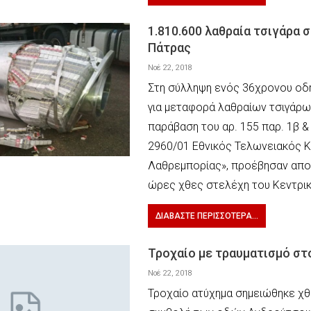
1.810.600 λαθραία τσιγάρα σ
Πάτρας
Νοέ 22, 2018
Στη σύλληψη ενός 36χρονου οδ
για μεταφορά λαθραίων τσιγάρω
παράβαση του αρ. 155 παρ. 1β &
2960/01 Εθνικός Τελωνειακός Κ
Λαθρεμπορίας», προέβησαν απο
ώρες χθες στελέχη του Κεντρι
ΔΙΑΒΆΣΤΕ ΠΕΡΙΣΣΌΤΕΡΑ...
Τροχαίο με τραυματισμό στ
Νοέ 22, 2018
Τροχαίο ατύχημα σημειώθηκε χθ