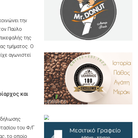
κοινώνει την
 τον Παύλο
πικεφαλής της
μας τμήματος. Ο
.
..
ίχε αγωνιστεί
οίαρχος και
…
εκδήλωσης
τασίου του Φ/Γ
ας, το οποίο