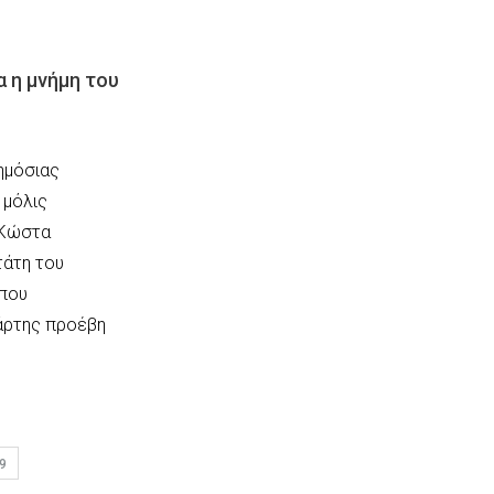
α η μνήμη του
ημόσιας
 μόλις
 Κώστα
τάτη του
 που
πάρτης προέβη
9