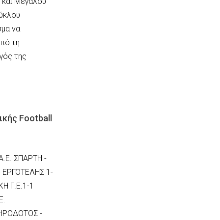
 και Μεγάλου
κύκλου
σμα να
Από τη
γός της
κής Football
Α.Ε. ΣΠΑΡΤΗ -
- ΕΡΓΟΤΕΛΗΣ 1-
Η Γ.Ε.1-1
Ε.
 ΗΡΟΔΟΤΟΣ -