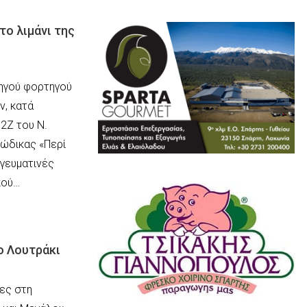
το λιμάνι της
ηγού φορτηγού
ν, κατά
 2Ζ του Ν.
ώδικας «Περί
γευματινές
κού…
ο Λουτράκι
ες στη