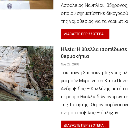
Ασφαλείας Ναυπλίου, 35χρονος,
οποίου σχηματίστηκε δικογραφί
της νομοθεσίας για τα ναρκωτικ
ΔΙΑΒΆΣΤΕ ΠΕΡΙΣΣΌΤΕΡΑ...
Ηλεία: Η θύελλα ισοπέδωσε
θερμοκήπια
Νοέ 22, 2018
Του Γιάννη Σπυρούνη Τις νέες π
μετρούν Μυρσίνη και Κάτω Πανα
Ανδραβίδας – Κυλλήνης μετά τ
πέρασμα θυελλωδών ανέμων τα
της Τετάρτης. Οι μανιασμένοι άν
ανεμοστρόβιλος – έπληξαν…
ΔΙΑΒΆΣΤΕ ΠΕΡΙΣΣΌΤΕΡΑ...