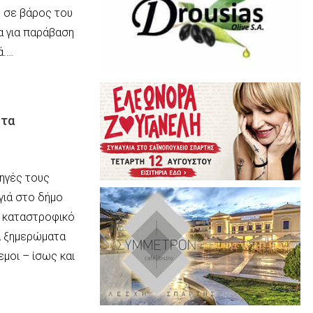
 σε βάρος του
α για παράβαση
ά.…
 τα
ληγές τους
γιά στο δήμο
ο καταστροφικό
 ξημερώματα
εμοι – ίσως και