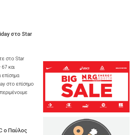
iday στο Star
τε στο Star
 67 και
 επίσημα
day στο επίσημο
 περιμένουμε
C ο Παύλος