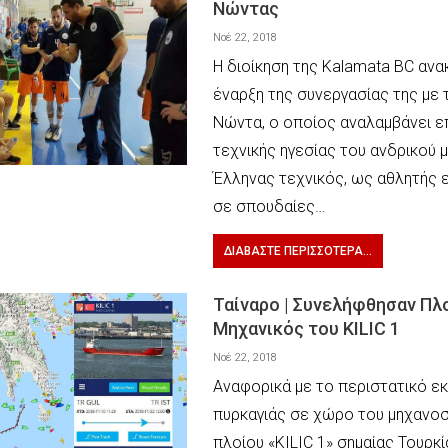
Νώντας
Νοέ 22, 2018
Η διοίκηση της Kalamata BC ανα
έναρξη της συνεργασίας της με
Νώντα, ο οποίος αναλαμβάνει ε
τεχνικής ηγεσίας του ανδρικού 
Έλληνας τεχνικός, ως αθλητής ε
σε σπουδαίες…
ΔΙΑΒΆΣΤΕ ΠΕΡΙΣΣΌΤΕΡΑ...
Ταίναρο | Συνελήφθησαν Πλ
Μηχανικός του KILIC 1
Νοέ 22, 2018
Αναφορικά με το περιστατικό 
πυρκαγιάς σε χώρο του μηχανοσ
πλοίου «KILIC 1» σημαίας Τουρκί