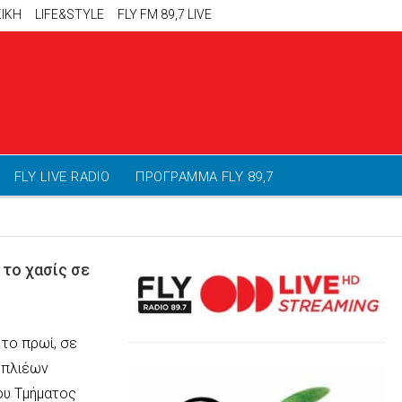
ΙΚΗ
LIFE&STYLE
FLY FM 89,7 LIVE
FLY LIVE RADIO
ΠΡΟΓΡΑΜΜΑ FLY 89,7
 το χασίς σε
 το πρωί, σε
υπλιέων
ου Τμήματος