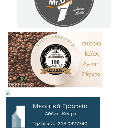
.
..
…