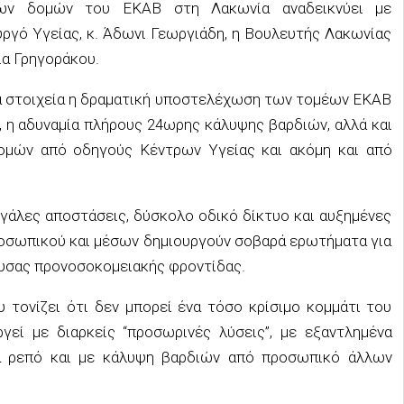
των δομών του ΕΚΑΒ στη Λακωνία αναδεικνύει με
ργό Υγείας, κ. Άδωνι Γεωργιάδη, η Βουλευτής Λακωνίας
ια Γρηγοράκου.
ά στοιχεία η δραματική υποστελέχωση των τομέων ΕΚΑΒ
, η αδυναμία πλήρους 24ωρης κάλυψης βαρδιών, αλλά και
δομών από οδηγούς Κέντρων Υγείας και ακόμη και από
εγάλες αποστάσεις, δύσκολο οδικό δίκτυο και αυξημένες
ροσωπικού και μέσων δημιουργούν σοβαρά ερωτήματα για
ουσας προνοσοκομειακής φροντίδας.
 τονίζει ότι δεν μπορεί ένα τόσο κρίσιμο κομμάτι του
γεί με διαρκείς “προσωρινές λύσεις”, με εξαντλημένα
α ρεπό και με κάλυψη βαρδιών από προσωπικό άλλων
.