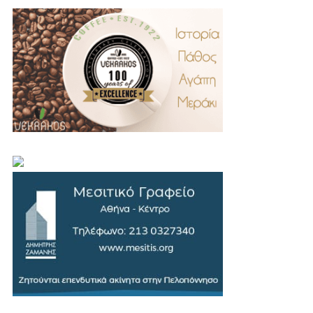
.
..
…