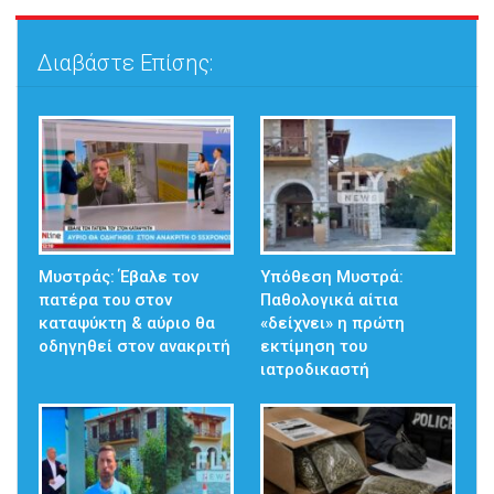
Διαβάστε Επίσης:
Μυστράς: Έβαλε τον
Υπόθεση Μυστρά:
πατέρα του στον
Παθολογικά αίτια
καταψύκτη & αύριο θα
«δείχνει» η πρώτη
οδηγηθεί στον ανακριτή
εκτίμηση του
ιατροδικαστή