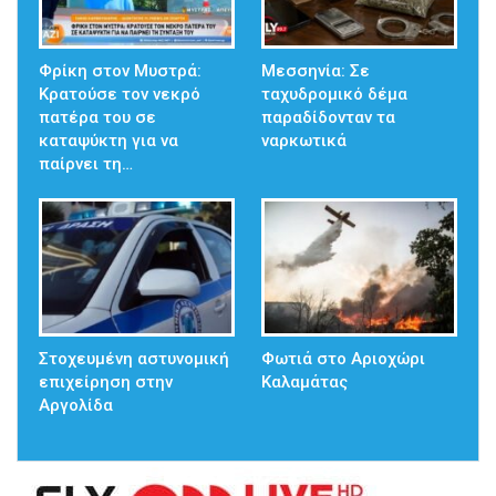
Φρίκη στον Μυστρά:
Μεσσηνία: Σε
Κρατούσε τον νεκρό
ταχυδρομικό δέμα
πατέρα του σε
παραδίδονταν τα
καταψύκτη για να
ναρκωτικά
παίρνει τη…
Στοχευμένη αστυνομική
Φωτιά στο Αριοχώρι
επιχείρηση στην
Καλαμάτας
Αργολίδα