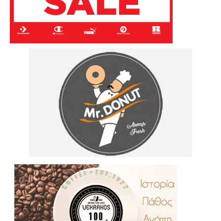
.
..
…