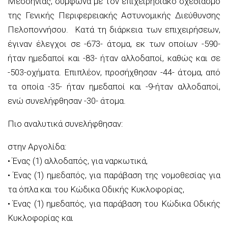
Μεσσηνίας, σύμφωνα με τον επιχειρησιακό σχεδιασμό
της Γενικής Περιφερειακής Αστυνομικής Διεύθυνσης
Πελοποννήσου. Κατά τη διάρκεια των επιχειρήσεων,
έγιναν έλεγχοι σε -673- άτομα, εκ των οποίων -590-
ήταν ημεδαποί και -83- ήταν αλλοδαποί, καθώς και σε
-503-οχήματα. Επιπλέον, προσήχθησαν -44- άτομα, από
τα οποία -35- ήταν ημεδαποί και -9-ήταν αλλοδαποί,
ενώ συνελήφθησαν -30- άτομα.
Πιο αναλυτικά συνελήφθησαν:
στην Αργολίδα:
• Ένας (1) αλλοδαπός, για ναρκωτικά,
• Ένας (1) ημεδαπός, για παράβαση της νομοθεσίας για
τα όπλα και του Κώδικα Οδικής Κυκλοφορίας,
• Ένας (1) ημεδαπός, για παράβαση του Κώδικα Οδικής
Κυκλοφορίας και