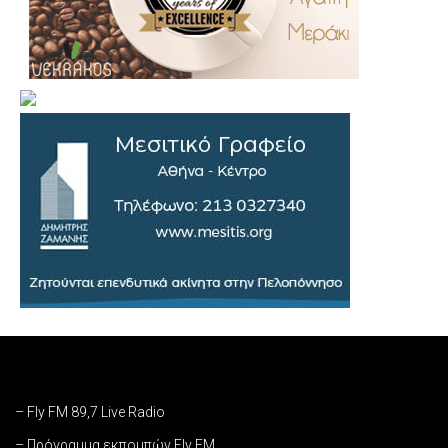
– Fly FM 89,7 Live Radio
– Πρόγραμμα εκπομπών Fly FM