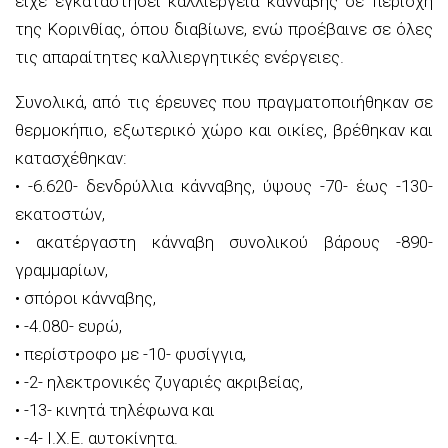
είχε εγκαταστήσει καλλιέργεια κάνναβης σε περιοχή
της Κορινθίας, όπου διαβίωνε, ενώ προέβαινε σε όλες
τις απαραίτητες καλλιεργητικές ενέργειες.
Συνολικά, από τις έρευνες που πραγματοποιήθηκαν σε
θερμοκήπιο, εξωτερικό χώρο και οικίες, βρέθηκαν και
κατασχέθηκαν:
• -6.620- δενδρύλλια κάνναβης, ύψους -70- έως -130-
εκατοστών,
• ακατέργαστη κάνναβη συνολικού βάρους -890-
γραμμαρίων,
• σπόροι κάνναβης,
• -4.080- ευρώ,
• περίστροφο με -10- φυσίγγια,
• -2- ηλεκτρονικές ζυγαριές ακριβείας,
• -13- κινητά τηλέφωνα και
• -4- Ι.Χ.Ε. αυτοκίνητα.