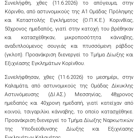
Συνελήφθη, χθες (11.6.2026) το απόγευμα, στην
Κόρινθο, από αστυνομικούς της Α1 Ομάδας Πρόληψης
και Καταστολής Εγκλήματος (Ο.Π.Κ.Ε.) Κορινθίας,
50χρονος ημεδαπός, γιατί στην κατοχή του βρέθηκαν
και κατασχέθηκαν, μικροποσότητα κάνναβης,
αναδιπλούμενος σουγιάς και πτυσσόμενη ράβδος
(γκλοπ). Προανάκριση διενεργεί το Τμήμα Δίωξης και
Εξιχνίασης Εγκλημάτων Κορίνθου.
Συνελήφθησαν, χθες (11.6.2026) το μεσημέρι, στην
Καλαμάτα, από αστυνομικούς της Ομάδας Δίκυκλης
Αστυνόμευσης (ΔΙ.ΑΣ.) Μεσσηνίας, 48χρονος
ημεδαπός και 40χρονη ημεδαπή, γιατί κατείχαν από
κοινού, τσιγαριλίκι κάνναβης, το οποίο κατασχέθηκε.
Προανάκριση διενεργεί το Τμήμα Δίωξης Ναρκωτικών
της Υποδιεύθυνσης Δίωξης και Εξιχνίασης
Εγκλημάτων Καλαμάτας.