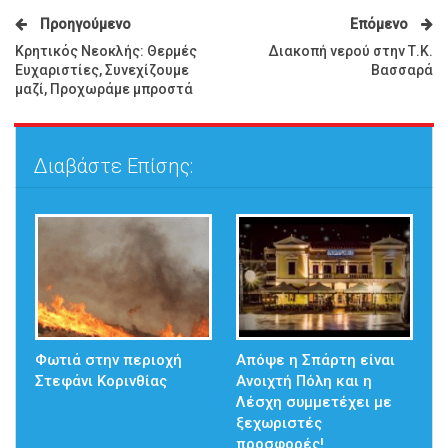
Προηγούμενο
Επόμενο
Κρητικός Νεοκλής: Θερμές
Διακοπή νερού στην Τ.Κ.
Ευχαριστίες, Συνεχίζουμε
Βασσαρά
μαζί, Προχωράμε μπροστά
Διαβάστε Επίσης:
Φωτιά στην περιοχή
Απόψε η Σπάρτη είναι
Στεφάνι Κορινθίας
Ανοιχτή Πόλη και η
Λέσχη συμμετέχει με
ξεχωριστές
προσφορές!