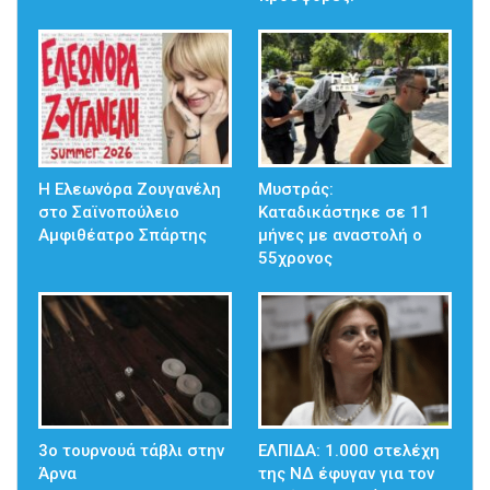
Η Ελεωνόρα Ζουγανέλη
Μυστράς:
στο Σαϊνοπούλειο
Καταδικάστηκε σε 11
Αμφιθέατρο Σπάρτης
μήνες με αναστολή ο
55χρονος
3ο τουρνουά τάβλι στην
ΕΛΠΙΔΑ: 1.000 στελέχη
Άρνα
της ΝΔ έφυγαν για τον