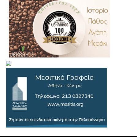
.
..
…