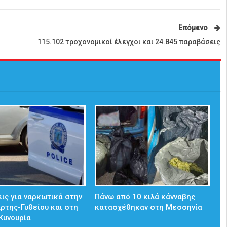
Επόμενο
115.102 τροχονομικοί έλεγχοι και 24.845 παραβάσεις
ις για ναρκωτικά στην
Πάνω από 10 κιλά κάνναβης
άρτης-Γυθείου και στη
κατασχέθηκαν στη Μεσσηνία
Κυνουρία