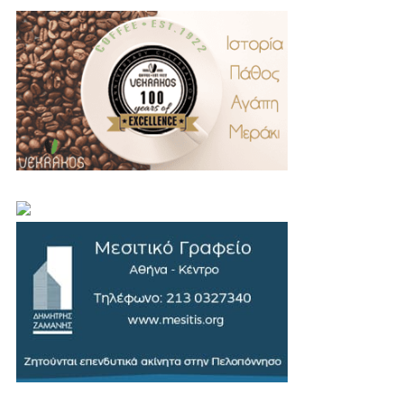
.
..
…