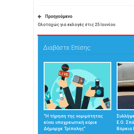
Προηγούμενο
Ολοταχώς για εκλογές στις 25 Ιουνίου
Διαβάστε Επίσης:
“Η τήρηση της νομιμότητας
Συλλήψε
είναι υποχρεωτική κύριε
Ε.Ο. Σπ
Δήμαρχε Τρίπολης”
Βόρεια 