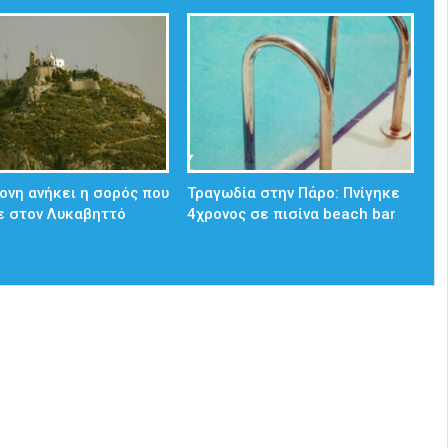
ονη ανήκει η σορός που
Τραγωδία στην Πάρο: Πνίγηκε
ε στον Λυκαβηττό
4χρονος σε πισίνα beach bar