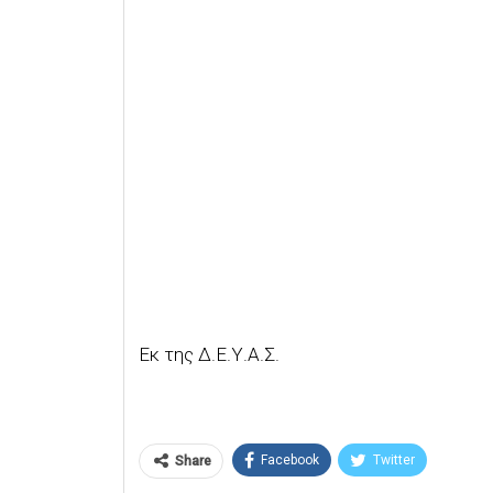
Εκ της Δ.Ε.Υ.Α.Σ.
Facebook
Twitter
Share