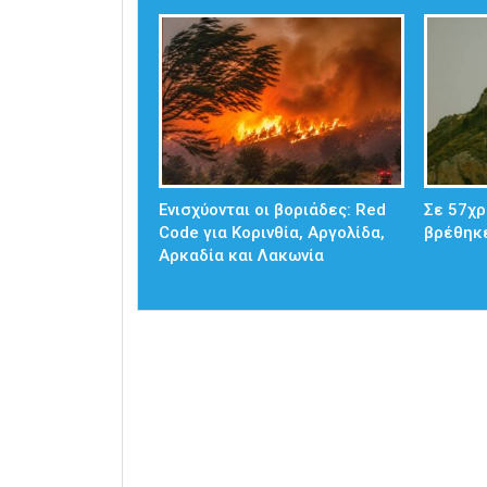
Ενισχύονται οι βοριάδες: Red
Σε 57χρ
Code για Κορινθία, Αργολίδα,
βρέθηκ
Αρκαδία και Λακωνία