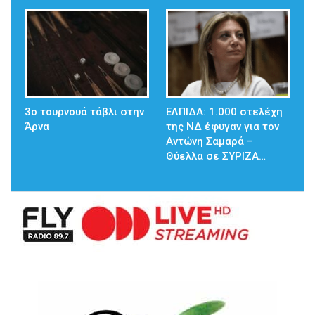
3ο τουρνουά τάβλι στην
ΕΛΠΙΔΑ: 1.000 στελέχη
Άρνα
της ΝΔ έφυγαν για τον
Αντώνη Σαμαρά –
Θύελλα σε ΣΥΡΙΖΑ…