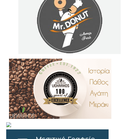
.
..
…