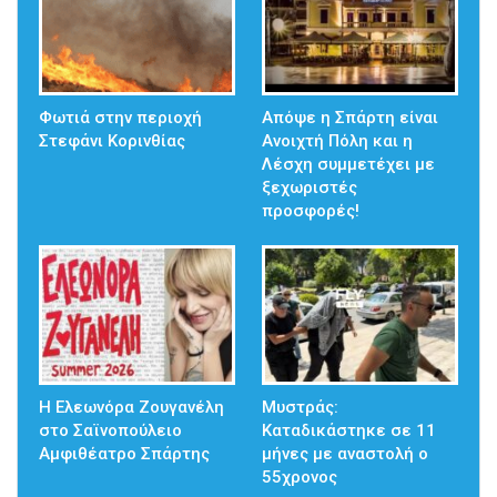
Φωτιά στην περιοχή
Απόψε η Σπάρτη είναι
Στεφάνι Κορινθίας
Ανοιχτή Πόλη και η
Λέσχη συμμετέχει με
ξεχωριστές
προσφορές!
Η Ελεωνόρα Ζουγανέλη
Μυστράς:
στο Σαϊνοπούλειο
Καταδικάστηκε σε 11
Αμφιθέατρο Σπάρτης
μήνες με αναστολή ο
55χρονος