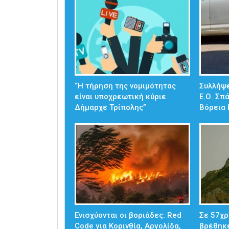
“Η τήρηση της νομιμότητας
Συλλήψε
είναι υποχρεωτική κύριε
Ε.Ο. Σπ
Δήμαρχε Τρίπολης”
Βόρεια 
Ενισχύονται οι βοριάδες: Red
Σε 57χρ
Code για Κορινθία, Αργολίδα,
βρέθηκ