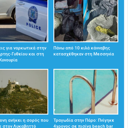
ις για ναρκωτικά στην
Πάνω από 10 κιλά κάνναβης
άρτης-Γυθείου και στη
κατασχέθηκαν στη Μεσσηνία
Κυνουρία
ονη ανήκει η σορός που
Τραγωδία στην Πάρο: Πνίγηκε
ε στον Λυκαβηττό
4χρονος σε πισίνα beach bar