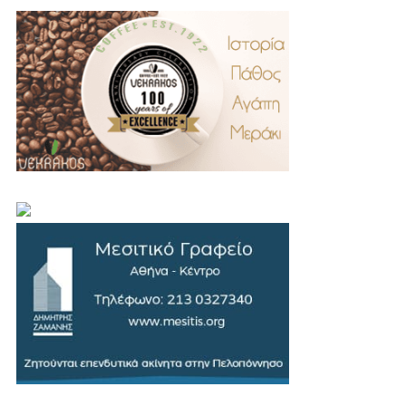
.
..
…