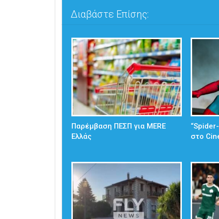
Διαβάστε Επίσης:
Παρέμβαση ΠΕΣΠ για MERE
“Spider
Ελλάς
στο Cin