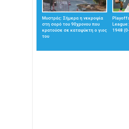
Mυστράς: Σήμερα η νεκροψία
Playoff
στη σορό του 90χρονου που
League:
κρατούσε σε καταψύκτη ο γιος
1948 (0
του