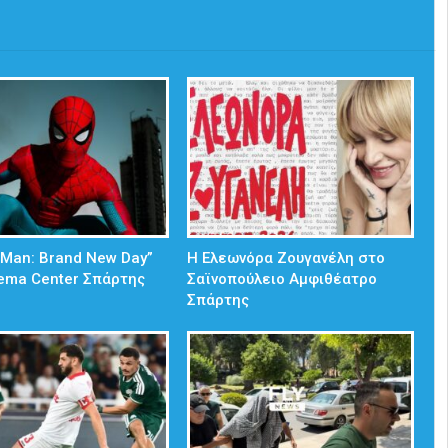
-Man: Brand New Day”
Η Ελεωνόρα Ζουγανέλη στο
ema Center Σπάρτης
Σαϊνοπούλειο Αμφιθέατρο
Σπάρτης