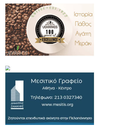
.
..
…