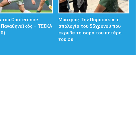
s του Conference
Μυστράς: Την Παρασκευή η
 Παναθηναϊκός – ΤΣΣΚΑ
απολογία του 55χρονου που
-0)
έκρυβε τη σορό του πατέρα
του σε…