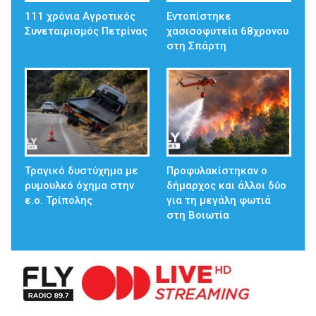
111 χρόνια Αγροτικός
Εντοπίστηκε
Συνεταιρισμός Πετρίνας
χασισοφυτεία 68χρονου
στη Σπάρτη
Τραγικό δυστύχημα με
Προφυλακίστηκαν ο
ρυμουλκό όχημα στην
δήμαρχος και άλλοι δύο
ε.ο. Τρίπολης
για τη μεγάλη φωτιά
στη Βοιωτία