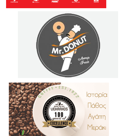
.
..
…