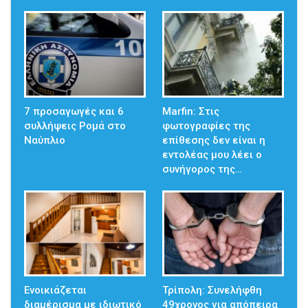
7 προσαγωγές και 6
Marfin: Στις
συλλήψεις Ρομά στο
φωτογραφίες της
Ναύπλιο
επίθεσης δεν είναι η
εντολέας μου λέει ο
συνήγορος της…
Ενοικιάζεται
Τρίπολη: Συνελήφθη
διαμέρισμα με ιδιωτικό
49χρονος για απόπειρα