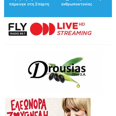
πάρκινγκ στη Σπάρτη
ανθρωποκτονίας