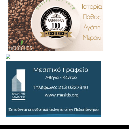
.
..
…