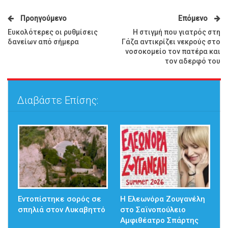
Προηγούμενο
Επόμενο
Ευκολότερες οι ρυθμίσεις
Η στιγμή που γιατρός στη
δανείων από σήμερα
Γάζα αντικρίζει νεκρούς στο
νοσοκομείο τον πατέρα και
τον αδερφό του
Διαβάστε Επίσης:
Εντοπίστηκε σορός σε
Η Ελεωνόρα Ζουγανέλη
σπηλιά στον Λυκαβηττό
στο Σαϊνοπούλειο
Αμφιθέατρο Σπάρτης