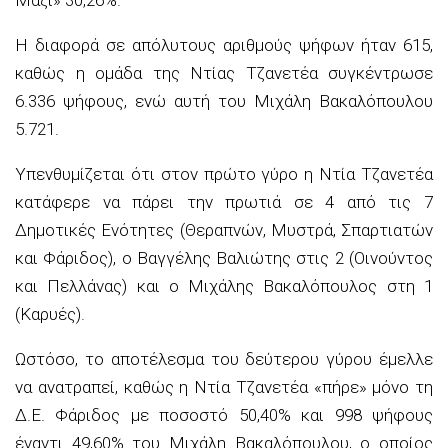
Η διαφορά σε απόλυτους αριθμούς ψήφων ήταν 615,
καθώς η ομάδα της Ντίας Τζανετέα συγκέντρωσε
6.336 ψήφους, ενώ αυτή του Μιχάλη Βακαλόπουλου
5.721.
Υπενθυμίζεται ότι στον πρώτο γύρο η Ντία Τζανετέα
κατάφερε να πάρει την πρωτιά σε 4 από τις 7
Δημοτικές Ενότητες (Θεραπνών, Μυστρά, Σπαρτιατών
και Φάριδος), ο Βαγγέλης Βαλιώτης στις 2 (Οινούντος
και Πελλάνας) και ο Μιχάλης Βακαλόπουλος στη 1
(Καρυές).
Ωστόσο, το αποτέλεσμα του δεύτερου γύρου έμελλε
να ανατραπεί, καθώς η Ντία Τζανετέα «πήρε» μόνο τη
Δ.Ε. Φάριδος με ποσοστό 50,40% και 998 ψήφους
έναντι 49,60% του Μιχάλη Βακαλόπουλου, ο οποίος