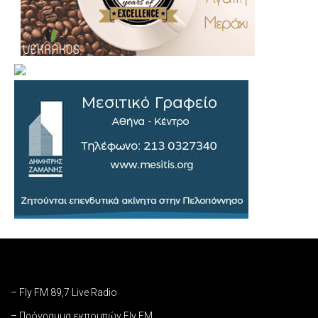
– Fly FM 89,7 Live Radio
– Πρόγραμμα εκπομπών Fly FM