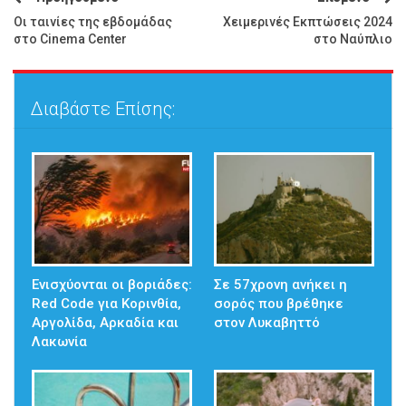
Οι ταινίες της εβδομάδας
Χειμερινές Εκπτώσεις 2024
στο Cinema Center
στο Ναύπλιο
Διαβάστε Επίσης:
Ενισχύονται οι βοριάδες:
Σε 57χρονη ανήκει η
Red Code για Κορινθία,
σορός που βρέθηκε
Αργολίδα, Αρκαδία και
στον Λυκαβηττό
Λακωνία