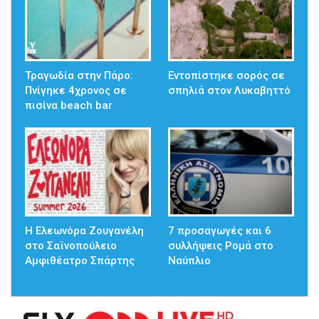
Τραγωδία στην Πάρο:
Εντοπίστηκε σορός σε
Πνίγηκε 4χρονος σε
σπηλιά στον Λυκαβηττό
πισίνα beach bar
Η Ελεωνόρα Ζουγανέλη
7 προσαγωγές και 6
στο Σαϊνοπούλειο
συλλήψεις Ρομά στο
Αμφιθέατρο Σπάρτης
Ναύπλιο