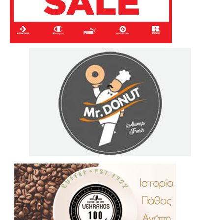
.
..
…