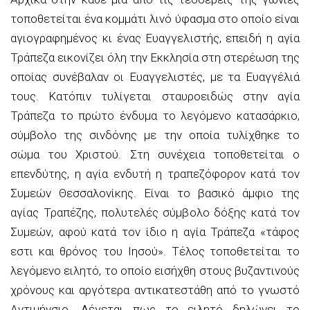
τοποθετείται ένα κομμάτι λινό ύφασμα στο οποίο είναι
αγιογραφημένος κι ένας Ευαγγελιστής, επειδή η αγία
Τράπεζα εικονίζει όλη την Εκκλησία στη στερέωση της
οποίας συνέβαλαν οι Ευαγγελιστές, με τα Ευαγγέλιά
τους. Κατόπιν τυλίγεται σταυροειδώς στην αγία
Τράπεζα το πρώτο ένδυμα το λεγόμενο κατασάρκιο,
σύμβολο της σινδόνης με την οποία τυλίχθηκε το
σώμα του Χριστού. Στη συνέχεια τοποθετείται ο
επενδύτης, η αγία ενδυτή η τραπεζόφορον κατά τον
Συμεών Θεσσαλονίκης. Είναι το βασικό άμφιο της
αγίας Τραπέζης, πολυτελές σύμβολο δόξης κατά τον
Συμεών, αφού κατά τον ίδιο η αγία Τράπεζα «τάφος
εστι και θρόνος του Ιησού». Τέλος τοποθετείται το
λεγόμενο ειλητό, το οποίο εισήχθη στους βυζαντινούς
χρόνους και αργότερα αντικατεστάθη από το γνωστό
Αντιμήνσιο. Λέγεται πως το ειλητό δηλώνει το