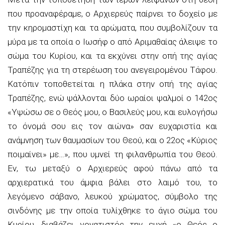
που προαναφέραμε, ο Αρχιερεύς παίρνει το δοχείο με
την κηρομαστίχη και τα αρώματα, που συμβολίζουν τα
μύρα με τα οποία ο Ιωσήφ ο από Αριμαθαίας άλειψε το
σώμα του Κυρίου, και τα εκχύνει στην οπή της αγίας
Τραπέζης για τη στερέωση του ανεγειρομένου Τάφου.
Κατόπιν τοποθετείται η πλάκα στην οπή της αγίας
Τραπέζης, ενώ ψάλλονται δύο ωραίοι ψαλμοί ο 142ος
«Υψώσω σε ο Θεός μου, ο Βασιλεύς μου, και ευλογήσω
το όνομά σου εις τον αιώνα» σαν ευχαριστία και
ανάμνηση των θαυμασίων του Θεού, και ο 22ος «Κύριος
ποιμαίνει» με…», που υμνεί τη φιλανθρωπία του Θεού.
Εν, τω μεταξύ ο Αρχιερεύς αφού πάνω από τα
αρχιερατικά του άμφια βάλει στο λαιμό του, το
λεγόμενο σάβανο, λευκού χρώματος, σύμβολο της
σινδόνης με την οποία τυλίχθηκε το άγιο σώμα του
Κυρίου, διαβάζει γονατιστός την ευχή «ο Θεός ο