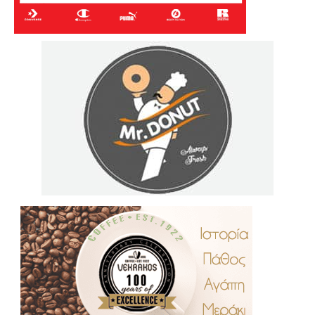
.
..
…