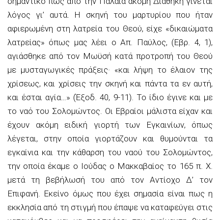
σημαντικό πως από την Παλαιά ακόμη Διαθήκη γίνεται
λόγος γι’ αυτά. Η σκηνή του μαρτυρίου που ήταν
αφιερωμένη στη λατρεία του Θεού, είχε «δικαιώματα
λατρείας» όπως μας λέει ο Απ. Παύλος, (Εβρ. 4, 1),
αγιάσθηκε από τον Μωϋσή κατά προτροπή του Θεού
με μυσταγωγικές πράξεις· «και λήψη το έλαιον της
χρίσεως, και χρίσεις την σκηνή και πάντα τα εν αυτή,
και έσται αγία…» (Έξοδ. 40, 9-11). Το ίδιο έγινε και με
το ναό του Σολομώντος. Οι Εβραίοι μάλιστα είχαν και
έχουν ακόμη ειδική γιορτή των Εγκαινίων, όπως
λέγεται, στην οποία γιορτάζουν και θυμούνται τα
εγκαίνια και την κάθαρση του ναού του Σολομώντος,
την οποία έκαμε ο Ιούδας ο Μακκαβαίος το 165 π. Χ.
μετά τη βεβήλωσή του από τον Αντίοχο Δ’ τον
Επιφανή. Εκείνο όμως που έχει σημασία είναι πως η
εκκλησία από τη στιγμή που έπαψε να καταφεύγει στις