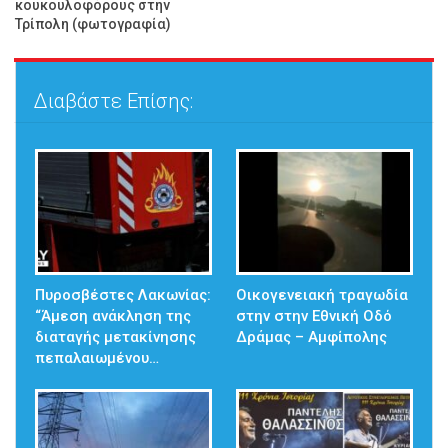
κουκουλοφόρους στην
Τρίπολη (φωτογραφία)
Διαβάστε Επίσης:
Πυροσβέστες Λακωνίας:
Οικογενειακή τραγωδία
“Άμεση ανάκληση της
στην στην Εθνική Οδό
διαταγής μετακίνησης
Δράμας – Αμφίπολης
πεπαλαιωμένου…