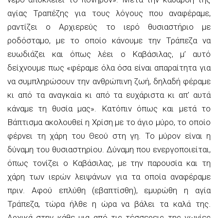
αγίας Τραπέζης για τους λόγους που αναφέραμε,
ραντίζει ο Αρχιερεύς το ιερό θυσιαστήριο με
ροδόσταμο, με το οποίο κάνουμε την Τράπεζα να
ευωδιάζει και όπως λέει ο Καβάσιλας, μ’ αυτό
δείχνουμε πως «φέραμε όλα όσα είναι απαραίτητα για
να συμπληρώσουν την ανθρώπινη ζωή, δηλαδή φέραμε
κι από τα αναγκαία κι από τα ευχάριστα κι απ’ αυτά
κάναμε τη θυσία μας». Κατόπιν όπως και μετά το
Βάπτισμα ακολουθεί η Χρίση με το άγιο μύρο, το οποίο
φέρνει τη χάρη του Θεού στη γη. Το μύρον είναι η
δύναμη του θυσιαστηρίου. Δύναμη που ενεργοποιείται,
όπως τονίζει ο Καβάσιλας, με την παρουσία και τη
χάρη των ιερών λειψάνων για τα οποία αναφέραμε
πριν. Αφού επλύθη (εβαπτίσθη), εμυρώθη η αγία
Τράπεζα, τώρα ήλθε η ώρα να βάλει τα καλά της.
Αρχικά στην κάθε μια από τις τέσσερεις της γωνίες