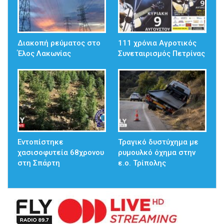
Διακοπή ρεύματος στο
111 χρόνια Αγροτικός
Έλος Λακωνίας
Συνεταιρισμός Πετρίνας
Εντοπίστηκε
Τραγικό δυστύχημα με
χασισοφυτεία 68χρονου
ρυμουλκό όχημα στην
στη Σπάρτη
ε.ο. Τρίπολης