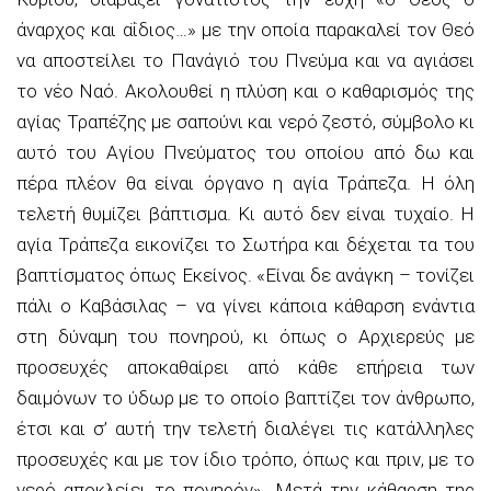
άναρχος και αΐδιος…» με την οποία παρακαλεί τον Θεό
να αποστείλει το Πανάγιό του Πνεύμα και να αγιάσει
το νέο Ναό. Ακολουθεί η πλύση και ο καθαρισμός της
αγίας Τραπέζης με σαπούνι και νερό ζεστό, σύμβολο κι
αυτό του Αγίου Πνεύματος του οποίου από δω και
πέρα πλέον θα είναι όργανο η αγία Τράπεζα. Η όλη
τελετή θυμίζει βάπτισμα. Κι αυτό δεν είναι τυχαίο. Η
αγία Τράπεζα εικονίζει το Σωτήρα και δέχεται τα του
βαπτίσματος όπως Εκείνος. «Είναι δε ανάγκη – τονίζει
πάλι ο Καβάσιλας – να γίνει κάποια κάθαρση ενάντια
στη δύναμη του πονηρού, κι όπως ο Αρχιερεύς με
προσευχές αποκαθαίρει από κάθε επήρεια των
δαιμόνων το ύδωρ με το οποίο βαπτίζει τον άνθρωπο,
έτσι και σ’ αυτή την τελετή διαλέγει τις κατάλληλες
προσευχές και με τον ίδιο τρόπο, όπως και πριν, με το
νερό αποκλείει το πονηρόν». Μετά την κάθαρση της