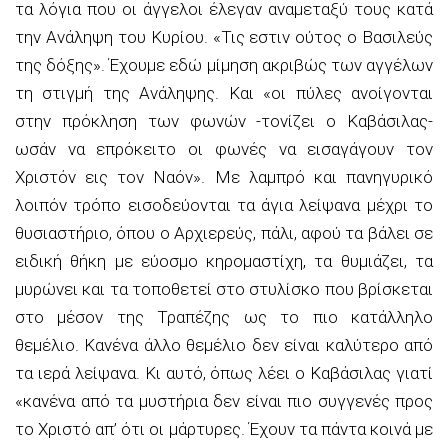
τα λόγια που οι άγγελοι έλεγαν αναμεταξύ τους κατά
την Ανάληψη του Κυρίου. «Τις εστιν ούτος ο Βασιλεύς
της δόξης». Έχουμε εδώ μίμηση ακριβώς των αγγέλων
τη στιγμή της Ανάληψης. Και «οι πύλες ανοίγονται
στην πρόκληση των φωνών -τονίζει ο Καβάσιλας-
ωσάν να επρόκειτο οι φωνές να εισαγάγουν τον
Χριστόν εις τον Ναόν». Με λαμπρό και πανηγυρικό
λοιπόν τρόπο εισοδεύονται τα άγια λείψανα μέχρι το
θυσιαστήριο, όπου ο Αρχιερεύς, πάλι, αφού τα βάλει σε
ειδική θήκη με εύοσμο κηρομαστίχη, τα θυμιάζει, τα
μυρώνει και τα τοποθετεί στο στυλίσκο που βρίσκεται
στο μέσον της Τραπέζης ως το πιο κατάλληλο
θεμέλιο. Κανένα άλλο θεμέλιο δεν είναι καλύτερο από
τα ιερά λείψανα. Κι αυτό, όπως λέει ο Καβάσιλας γιατί
«κανένα από τα μυστήρια δεν είναι πιο συγγενές προς
το Χριστό απ’ ότι οι μάρτυρες. Έχουν τα πάντα κοινά με