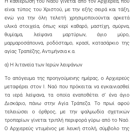
Η καθιέρωση του Ναού γίνεται από τον Αρχιερέα, που
είναι τύπος του Χριστού, με την εξής σειρά και τάξη,
ενώ για την όλη τελετή χρησιμοποιούνται αρκετά
υλικά στοιχεία, όπως κερί καθαρό, μαστίχη, σμύρνα,
θυμίαμα, λείψανα μαρτύρων, άγιο μύρο,
μαρμαροσάπουνα, ροδόσταμο, κρασί, κατασάρκιο της
αγίας Τραπέζης, Αντιμήνσια κ.α.
α) Η λιτανεία των Ιερών λειψάνων
Το απόγευμα της προηγούμενης ημέρας, ο Αρχιερεύς
μεταφέρει στον Ι. Ναό που πρόκειται να εγκαινιασθεί
τα ιερά λείψανα, τα οποία εναποθέτει σ’ ένα άγιο
Δισκάριο, πάνω στην Αγία Τράπεζα. Το πρωί αφού
τελειώσει ο όρθρος, με την ψαλμωδία σχετικών
τροπαρίων γίνεται τριπλή περιφορά γύρω από το Ναό.
Ο Αρχιερεύς ντυμένος με λευκή στολή, σύμβολο της