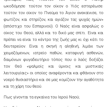
ωκοδόμησε· τούτον τον οίκον ο Υιός εστερέωσε·
τούτον τον οίκον το Πνεύμα το Άγιον ανεκαίνισε, το
φωτίζον, και στηρίζον, και αγιάζον τας ψυχάς ημών»
(απόστιχο του Εσπερινού). Ο Ναός είναι ασφαλώς ο
οίκος του Θεού, αλλά και το δικό μας σπίτι. Είναι και
πρέπει να είναι το κέντρο της ζωής μας κι όχι κάτι το
δευτερεύον. Είναι η σκηνή η αληθινή, λιμάνι των
χειμαζόμενων, ιατρείο παθών, καταφυγή ασθενών,
δαιμόνων φυγαδευτήριο τόπος που ο λαός δοξάζει
τον Θεό «ψαλμοίς και ύμνοις και μυστικαίς
λειτουργίαις» οι οποίες αναφέρονται και φθάνουν στο
νοερό θυσιαστήριο και σε μας κομίζουν την αγαθότητα
και τη χάρη του θεού.
Πως γίνονται τα εγκαίνια του Ιερού Ναού;