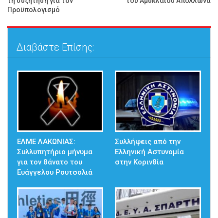
τη συζήτηση για τον
του Αμυκλαίου Απόλλωνα
Προϋπολογισμό
Διαβάστε Επίσης:
ΕΛΜΕ ΛΑΚΩΝΙΑΣ:
Συλλήψεις από την
Συλλυπητήριο μήνυμα
Ελληνική Αστυνομία
για τον θάνατο του
στην Κορινθία
Ευάγγελου Ρουτσολιά