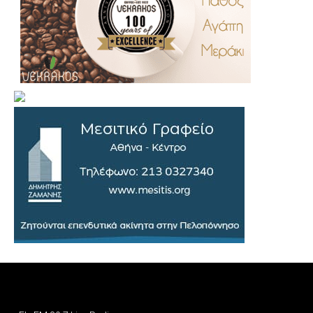
.
..
…