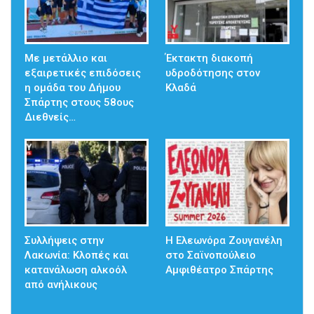
Με μετάλλιο και
Έκτακτη διακοπή
εξαιρετικές επιδόσεις
υδροδότησης στον
η ομάδα του Δήμου
Κλαδά
Σπάρτης στους 58ους
Διεθνείς…
Συλλήψεις στην
Η Ελεωνόρα Ζουγανέλη
Λακωνία: Κλοπές και
στο Σαϊνοπούλειο
κατανάλωση αλκοόλ
Αμφιθέατρο Σπάρτης
από ανήλικους