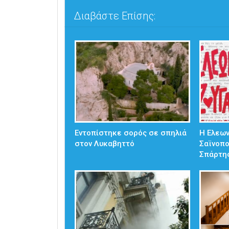
Διαβάστε Επίσης:
Εντοπίστηκε σορός σε σπηλιά
Η Ελεω
στον Λυκαβηττό
Σαϊνοπ
Σπάρτη