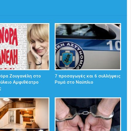
νόρα Ζουγανέλη στο
7 προσαγωγές και 6 συλλήψεις
ούλειο Αμφιθέατρο
Ρομά στο Ναύπλιο
ς