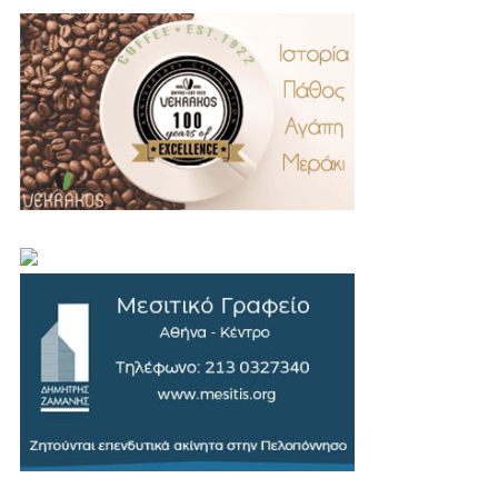
.
..
…