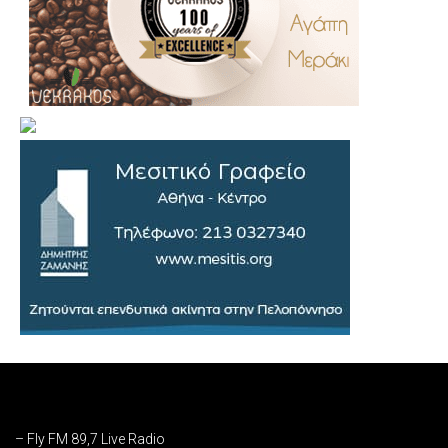
.
..
…
– Fly FM 89,7 Live Radio