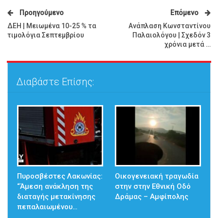
Προηγούμενο
Επόμενο
ΔΕΗ | Μειωμένα 10-25 % τα
Ανάπλαση Κωνσταντίνου
τιμολόγια Σεπτεμβρίου
Παλαιολόγου | Σχεδόν 3
χρόνια μετά …
Διαβάστε Επίσης:
Πυροσβέστες Λακωνίας:
Οικογενειακή τραγωδία
“Άμεση ανάκληση της
στην στην Εθνική Οδό
διαταγής μετακίνησης
Δράμας – Αμφίπολης
πεπαλαιωμένου…