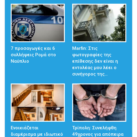
7 προσαγωγές και 6
Marfin: Στις
συλλήψεις Ρομά στο
φωτογραφίες της
Ναύπλιο
επίθεσης δεν είναι η
εντολέας μου λέει ο
συνήγορος της…
Ενοικιάζεται
Τρίπολη: Συνελήφθη
διαμέρισμα με ιδιωτικό
49χρονος για απόπειρα