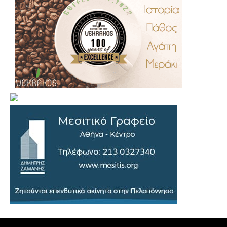
.
..
…