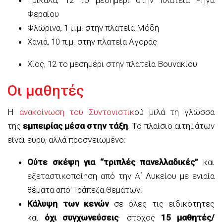
Φεραίου
Φλώρινα, 1 μ.μ. στην πλατεία Μόδη
Χανιά, 10 π.μ. στην πλατεία Αγοράς
Χίος, 12 το μεσημέρι στην πλατεία Βουνακίου
Οι μαθητές
Η
ανακοίνωση του Συντονιστικ
ού μιλά τη γλώσσα
της
εμπειρίας μέσα στην τάξη
. Το πλαίσιο αιτημάτων
είναι ευρύ, αλλά προσγειωμένο:
Ούτε σκέψη για “τριπλές πανελλαδικές”
και
εξεταστικοποίηση από την Α΄ Λυκείου με ενιαία
θέματα από Τράπεζα Θεμάτων.
Κάλυψη των κενών
σε όλες τις ειδικότητες
και
όχι συγχωνεύσεις
· στόχος
15 μαθητές/