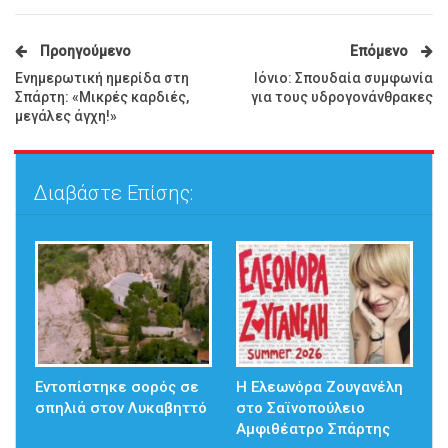
Προηγούμενο
Επόμενο
Ενημερωτική ημερίδα στη
Ιόνιο: Σπουδαία συμφωνία
Σπάρτη: «Μικρές καρδιές,
για τους υδρογονάνθρακες
μεγάλες άγχη!»
Διαβάστε Επίσης:
Εντοπίστηκε σορός σε
Η Ελεωνόρα Ζουγανέλη
σπηλιά στον Λυκαβηττό
στο Σαϊνοπούλειο
Αμφιθέατρο Σπάρτης