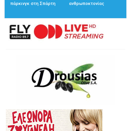
πάρκινγκ στη Σπάρτη
ανθρωποκτονίας