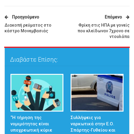
Προηγούμενο
Επόμενο
Διακοπή ρεύματος στο
Φρίκη στις ΗΠΑ με γονείς
κάστρο Μονεμβασιάς
που κλείδωναν 7χρονο σε
ντουλάπα
Διαβάστε Επίσης:
“Η τήρηση της
Συλλήψεις για
νομιμότητας είναι
ναρκωτικά στην Ε.Ο.
υποχρεωτική κύριε
Σπάρτης-Γυθείου και