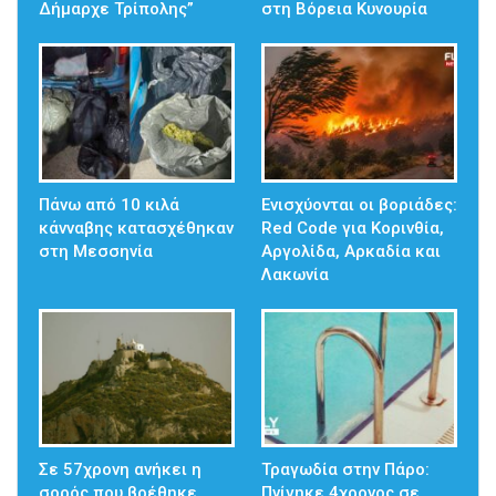
Δήμαρχε Τρίπολης”
στη Βόρεια Κυνουρία
Πάνω από 10 κιλά
Ενισχύονται οι βοριάδες:
κάνναβης κατασχέθηκαν
Red Code για Κορινθία,
στη Μεσσηνία
Αργολίδα, Αρκαδία και
Λακωνία
Σε 57χρονη ανήκει η
Τραγωδία στην Πάρο:
σορός που βρέθηκε
Πνίγηκε 4χρονος σε