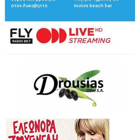
στον Λυκαβηττό
πισίνα beach bar