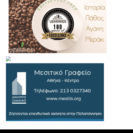
.
..
…