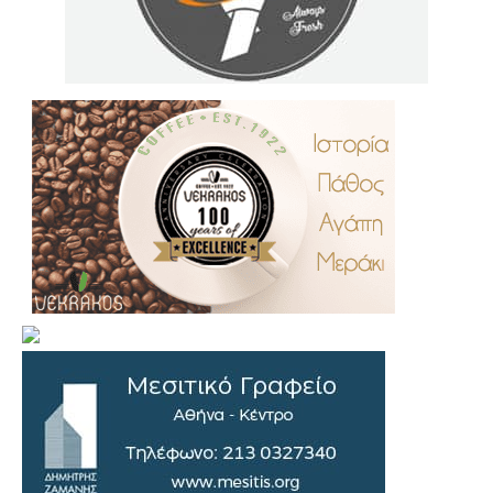
.
..
…