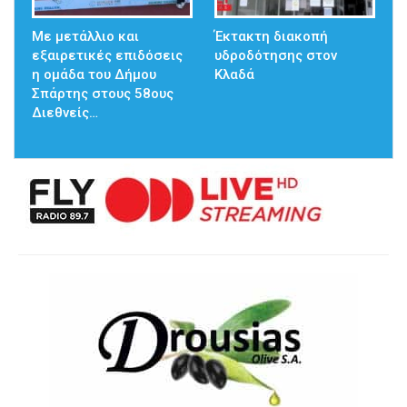
Με μετάλλιο και
Έκτακτη διακοπή
εξαιρετικές επιδόσεις
υδροδότησης στον
η ομάδα του Δήμου
Κλαδά
Σπάρτης στους 58ους
Διεθνείς…