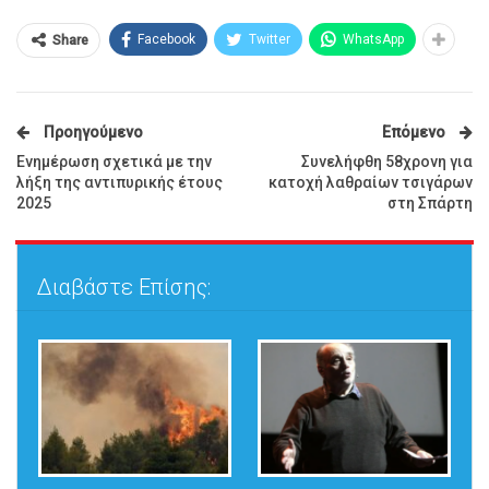
Facebook
Twitter
WhatsApp
Share
Προηγούμενο
Επόμενο
Ενημέρωση σχετικά με την
Συνελήφθη 58χρονη για
λήξη της αντιπυρικής έτους
κατοχή λαθραίων τσιγάρων
2025
στη Σπάρτη
Διαβάστε Επίσης: