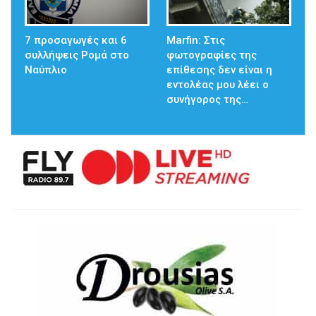
7 προσαγωγές και 6
Marfin: Στις
συλλήψεις Ρομά στο
φωτογραφίες της
Ναύπλιο
επίθεσης δεν είναι η
εντολέας μου λέει ο
συνήγορος της…