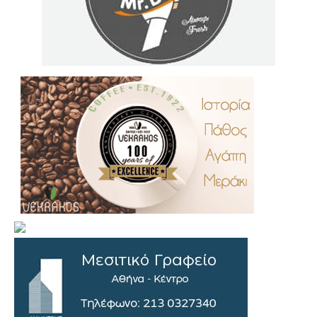
.
..
…