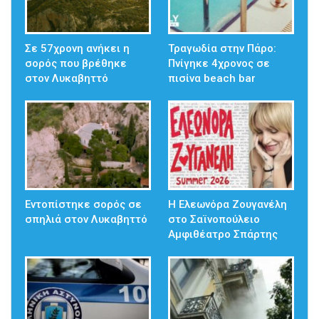
Σε 57χρονη ανήκει η
Τραγωδία στην Πάρο:
σορός που βρέθηκε
Πνίγηκε 4χρονος σε
στον Λυκαβηττό
πισίνα beach bar
Εντοπίστηκε σορός σε
Η Ελεωνόρα Ζουγανέλη
σπηλιά στον Λυκαβηττό
στο Σαϊνοπούλειο
Αμφιθέατρο Σπάρτης