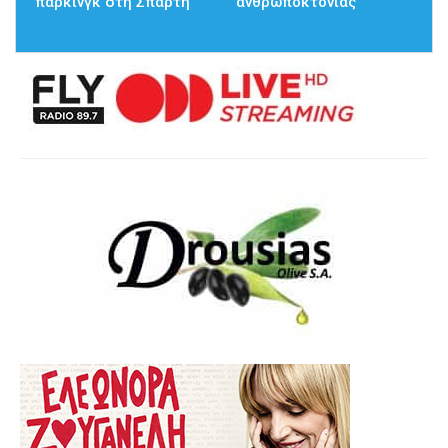
πάρκινγκ στη Σπάρτη
ανθρωποκτονίας