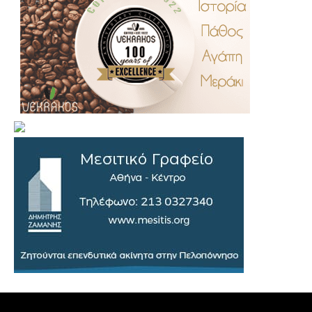
.
..
…