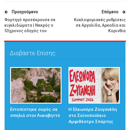
Προηγούμενο
Επόμενο
Φορτηγό προσέκρουσε σε
Κυκλοφοριακές ρυθμίσεις
κιγκλιδώματα | Νεκρός ο
σε Αργολίδα, Αρκαδία και
53χρονος οδηγός του
Κορινθία
Διαβάστε Επίσης:
Εντοπίστηκε σορός σε
Η Ελεωνόρα Ζουγανέλη
σπηλιά στον Λυκαβηττό
στο Σαϊνοπούλειο
Αμφιθέατρο Σπάρτης