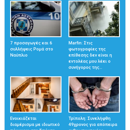
7 προσαγωγές και 6
Marfin: Στις
συλλήψεις Ρομά στο
φωτογραφίες της
Ναύπλιο
επίθεσης δεν είναι η
εντολέας μου λέει ο
συνήγορος της…
Ενοικιάζεται
Τρίπολη: Συνελήφθη
διαμέρισμα με ιδιωτικό
49χρονος για απόπειρα