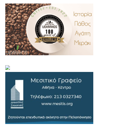
.
..
…