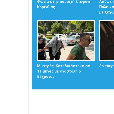
Φωτιά στην περιοχή Στεφάνι
Απόψε η
Κορινθίας
Πόλη κα
με ξεχ
Μυστράς: Καταδικάστηκε σε
3ο τουρ
11 μήνες με αναστολή ο
55χρονος