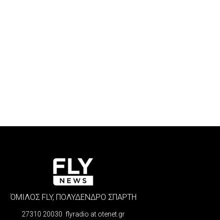
ΌΜΙΛΟΣ FLY, ΠΟΛΥΔΕΝΔΡΟ ΣΠΑΡΤΗ
27310 20030 flyradio at otenet.gr