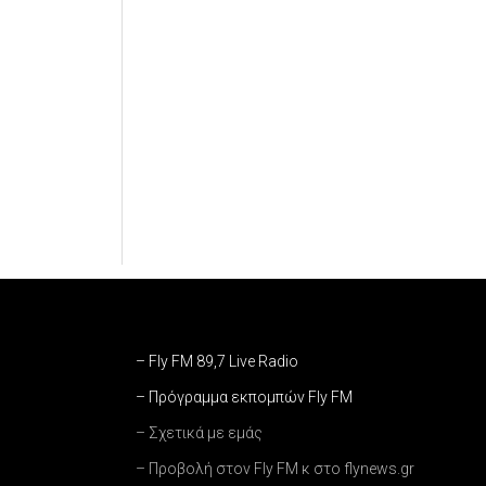
– Fly FM 89,7 Live Radio
– Πρόγραμμα εκπομπών Fly FM
– Σχετικά με εμάς
– Προβολή στον Fly FM κ στο flynews.gr