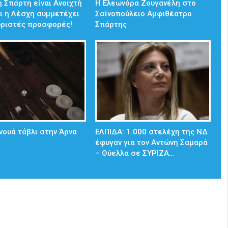
 Σπάρτη είναι Ανοιχτή
Η Ελεωνόρα Ζουγανέλη στο
ι η Λέσχη συμμετέχει
Σαϊνοπούλειο Αμφιθέατρο
ωριστές προσφορές!
Σπάρτης
νουά τάβλι στην Άρνα
ΕΛΠΙΔΑ: 1.000 στελέχη της ΝΔ
έφυγαν για τον Αντώνη Σαμαρά
– Θύελλα σε ΣΥΡΙΖΑ…