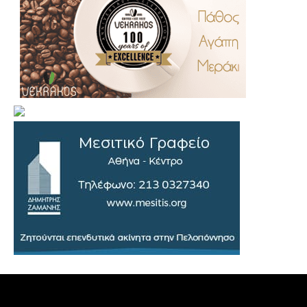
.
..
…