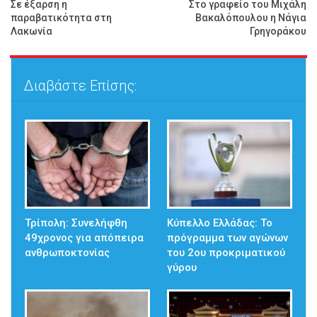
Σε έξαρση η
Στο γραφείο του Μιχάλη
παραβατικότητα στη
Βακαλόπουλου η Νάγια
Λακωνία
Γρηγοράκου
Διαβάστε Επίσης:
Τρίπολη: Συνελήφθη
Κύπελλο Ελλάδας: Το
49χρονος για απόπειρα
πρόγραμμα των αγώνων
ανθρωποκτονίας
του 2ου προκριματικού
γύρου