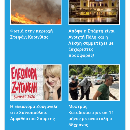
Φωτιά στην περιοχή
Απόψε η Σπάρτη είναι
Στεφάνι Κορινθίας
Ανοιχτή Πόλη και η
Λέσχη συμμετέχει με
ξεχωριστές
προσφορές!
Η Ελεωνόρα Ζουγανέλη
Μυστράς:
στο Σαϊνοπούλειο
Καταδικάστηκε σε 11
Αμφιθέατρο Σπάρτης
μήνες με αναστολή ο
55χρονος