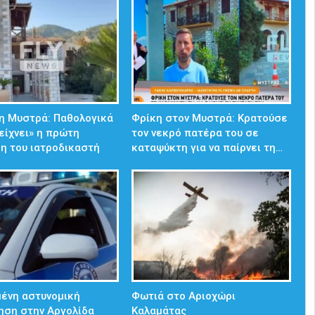
η Μυστρά: Παθολογικά
Φρίκη στον Μυστρά: Κρατούσε
δείχνει» η πρώτη
τον νεκρό πατέρα του σε
η του ιατροδικαστή
καταψύκτη για να παίρνει τη…
ένη αστυνομική
Φωτιά στο Αριοχώρι
ηση στην Αργολίδα
Καλαμάτας