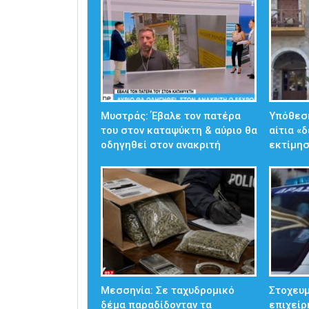
Μυστράς: Έβαλε τον πατέρα
Υπόθεσ
του στον καταψύκτη & αύριο θα
αίτια «
οδηγηθεί στον ανακριτή
εκτίμησ
Μεσσηνία: Σε ταχυδρομικό
Στοχευμ
δέμα παραδίδονταν τα
επιχείρ