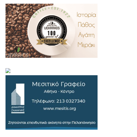
.
..
…